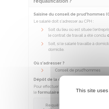
requalification ?
Saisine du conseil de prud'hommes (
Le salarié doit s'adresser au CPH :
Soit du lieu où est située l'entrepr
le contrat de travail a été conclu
Soit, si le salarié travaille à domic
domicile.
Où s'adresser ?
Conseil de prud'hommes
Dépôt de la demande de requalificat
Pour effectuer sa demande, le salarié peu
This site uses
le
formulaire de requête
aux fins de sa
Requête aux fins de saisine du