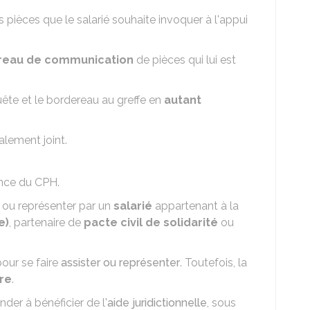
 pièces que le salarié souhaite invoquer à l'appui
reau de communication
de pièces qui lui est
ête et le bordereau au greffe
en
autant
alement joint.
ence du CPH.
r ou représenter par un
salarié
appartenant à la
e)
, partenaire de
pacte civil de solidarité
ou
our se faire
assister ou représenter
. Toutefois, la
ire
.
nder à bénéficier de l'
aide juridictionnelle
, sous