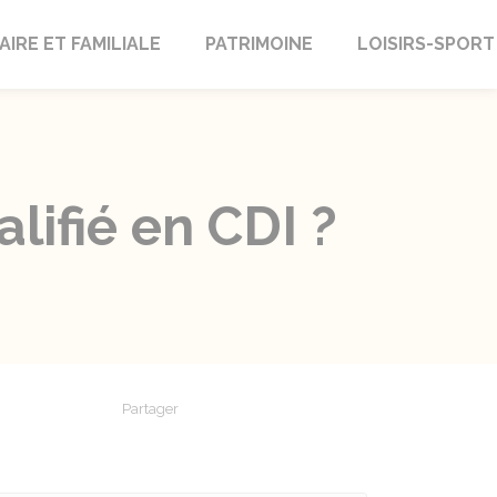
AIRE ET FAMILIALE
PATRIMOINE
LOISIRS-SPORT
lifié en CDI ?
Partager
Partager sur Facebook
Partager sur X - Twitter
Partager sur Linkedin
Partager par em