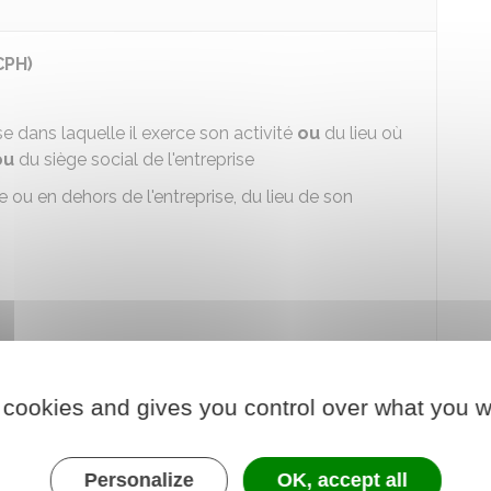
CPH)
ise dans laquelle il exerce son activité
ou
du
lieu où
ou
du siège social
de l'entreprise
ile ou en dehors de l'entreprise, du lieu de son
ion
t présenter une
requête
sur
papier libre
ou remplir
 cookies and gives you control over what you w
isine du CPH.
 conseil de prud'hommes (CPH) par un
Personalize
OK, accept all