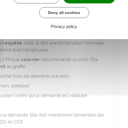
Deny all cookies
der au Formulaire
Privacy policy
re chargé de la justice
de
requête
, c'est-à-dire une réclamation formulée
férend avec l'employeur.
 CPH par
courrier
(recommandé ou non). Elle
nt
au greffe.
porter tous les éléments suivants :
énom, adresse)
yeur contre qui la demande est réalisée)
 la demande. Elle doit mentionner l'ensemble des
CDD en CDI)