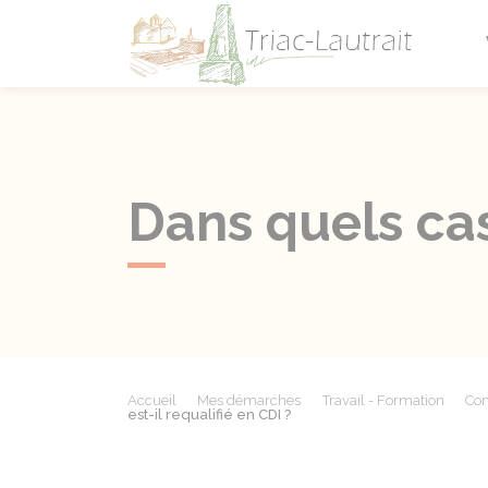
Triac-L
Dans quels cas
Accueil
Mes démarches
Travail - Formation
Con
est-il requalifié en CDI ?