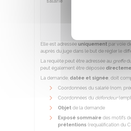
salarié
Accé
Ministè
Elle est adressée
uniquement
par voie 
auprès du juge dans le but de régler le dif
La requête peut être adressée au
greffe
du
peut également être déposée
directeme
La demande,
datée et signée
, doit com
Coordonnées du salarié (nom, pr
Coordonnées du
défendeur
(emplo
Objet
de la demande
Exposé sommaire
des motifs de
prétentions
(requalification du 