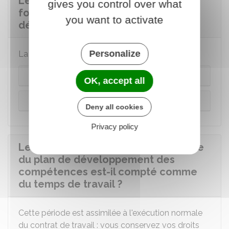
Le salarié est-il rémunéré lors des
gives you control over what
formations du plan de
you want to activate
développement des compétences ?
Personalize
La situation diffère selon le type de formation :
Action de formation obligatoire
OK, accept all
Actions de formation facultative
Deny all cookies
Privacy policy
Le temps en formation dans le cadre
du plan de développement des
compétences est-il compté comme
du temps de travail ?
Cette période est assimilée à l'exécution normale
du contrat de travail : vous conservez vos droits