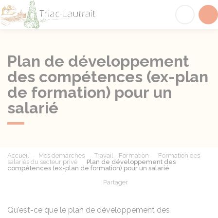
Triac-Lautrait
Acc
Plan de développement
des compétences (ex-plan
de formation) pour un
salarié
Accueil
Mes démarches
Travail - Formation
Formation des
salariés du secteur privé
Plan de développement des
compétences (ex-plan de formation) pour un salarié
Partager
Partager sur Facebook
Partager sur X - Twit
Partager sur
Par
Qu'est-ce que le plan de développement des