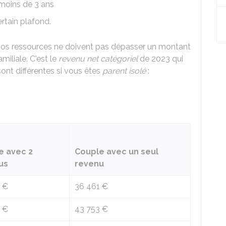
moins de 3 ans
ertain plafond.
e, vos ressources ne doivent pas dépasser un montant
miliale. C'est le
revenu net catégoriel
de 2023 qui
ont différentes si vous êtes
parent isolé
:
e avec 2
Couple avec un seul
us
revenu
 €
36 461 €
 €
43 753 €