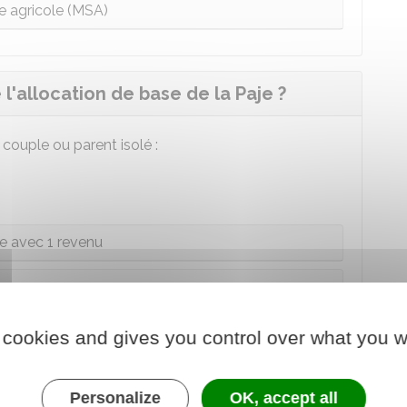
 agricole (MSA)
l'allocation de base de la Paje ?
 couple ou parent isolé :
e avec 1 revenu
 avec 2 revenus
 cookies and gives you control over what you w
 Paje est-elle versée ?
Personalize
OK, accept all