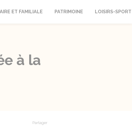
AIRE ET FAMILIALE
PATRIMOINE
LOISIRS-SPORT
ée à la
Partager
Partager sur Facebook
Partager sur X - Twitter
Partager sur Linkedin
Partager par em