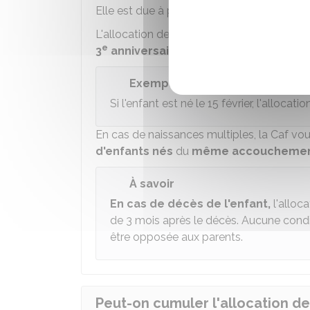
er
Elle est due à partir du
1
jour du mois s
L'allocation de base est versée tous les 
e
3
anniversaire de l'enfant.
Exemple
Si l'enfant est né le 15 février, l'alloca
En cas de naissances multiples, la Caf vo
d'enfants nés
du
même accoucheme
À savoir
En cas de décès de l'enfant,
l'alloc
de 3 mois après le décès. Aucune cond
être opposée aux parents.
Peut-on cumuler l'allocation de