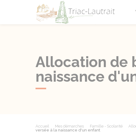
Triac-L
Allocation de 
naissance d'u
Accueil
Mes démarches
Famille - Scolarité
Allo
versée à la naissance d'un enfant