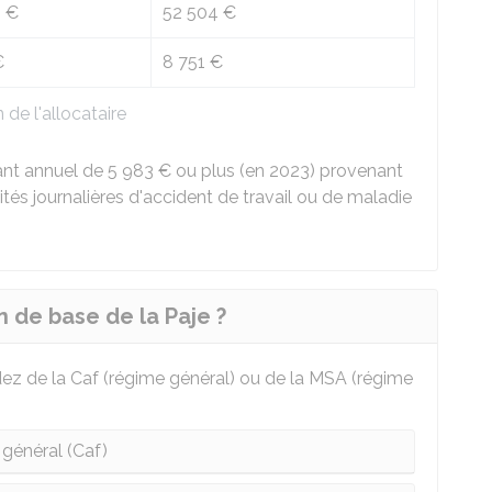
 €
52 504 €
€
8 751 €
 de l'allocataire
tant annuel de
5 983 €
ou plus (en 2023) provenant
ités journalières d'accident de travail ou de maladie
de base de la Paje ?
dez de la
Caf
(régime général) ou de la
MSA
(régime
 général (Caf)