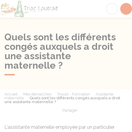
Triac-Lautrait
Acc
Quels sont les différents
congés auxquels a droit
une assistante
maternelle ?
Accueil
Mes démarches
Travail - Formation
Assistante
maternelle
Quels sont les différents congés auxquels a droit
une assistante maternelle ?
Partager
Partager sur Facebook
Partager sur X - Twit
Partager sur
Par
L'assistante maternelle employée par un particulier