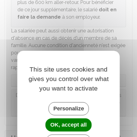
plus de 600 km aller-retour. Pour bénéficier
de ce jour supplémentaire, le salarié
doit en
faire la demande
à son employeur.
La salariée peut aussi obtenir une autorisation
d'absence en cas de décès d'un membre de sa
famille. Aucune condition d'ancienneté n'est exigée
pour avoir droit à ce congé. La durée du congé
varie selon le statut de la personne décédée par
rapport au salarié.
This site uses cookies and
gives you control over what
Cas général
you want to activate
Décès d'un enfant ou d'une personne de moins
de 25 ans à la charge effective et permanente
Personalize
de la salariée
OK, accept all