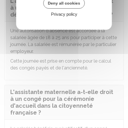
L'assistante maternelle a-t-elle droit
Deny all cookies
à un congé pour la journée de la
défense et de la citoyenneté (JDC) ?
Privacy policy
Une autorisation d'absence est accordée à la
salariée âgée de 18 à 25 ans pour participer à cette
journée. La salariée est rémunérée par le particulier
employeur.
Cette journée est prise en compte pour le calcul
des congés payés et de l'ancienneté.
L'assistante maternelle a-t-elle droit
à un congé pour la cérémonie
d'accueil dans la citoyenneté
française ?