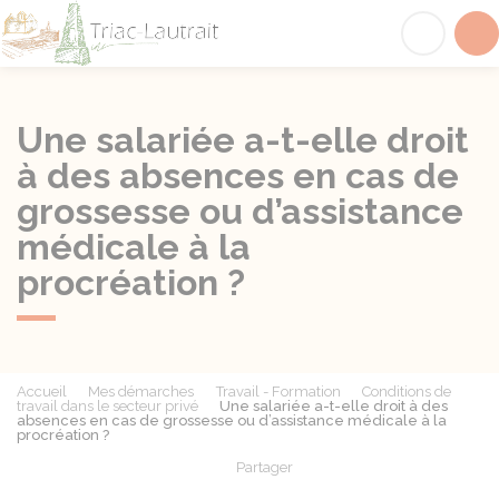
Triac-Lautrait
Acc
Une salariée a-t-elle droit
à des absences en cas de
grossesse ou d’assistance
médicale à la
procréation ?
Accueil
Mes démarches
Travail - Formation
Conditions de
travail dans le secteur privé
Une salariée a-t-elle droit à des
absences en cas de grossesse ou d’assistance médicale à la
procréation ?
Partager
Partager sur Facebook
Partager sur X - Twit
Partager sur
Par