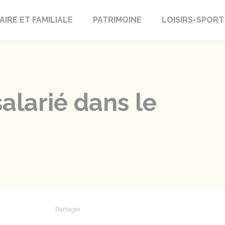
AIRE ET FAMILIALE
PATRIMOINE
LOISIRS-SPORT
alarié dans le
Partager
Partager sur Facebook
Partager sur X - Twitter
Partager sur Linkedin
Partager par em