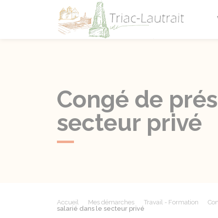
Triac-L
Congé de prés
secteur privé
Accueil
Mes démarches
Travail - Formation
Con
salarié dans le secteur privé