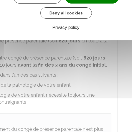
ployeur au moins
48 heures
à l'avance.
Deny all cookies
e exigé en cas de dégradation soudaine de l'état de
rise nécessitant votre présence sans délai.
Privacy policy
de présence parentale (soit
620 jours
en tout) à la
tre congé de présence parentale (soit
620 jours
310 jours
avant la fin des 3 ans du congé initial.
ans l'un des cas suivants :
 de la pathologie de votre enfant
ologie de votre enfant nécessite toujours une
ontraignants
ement du congé de présence parentale n'est plus