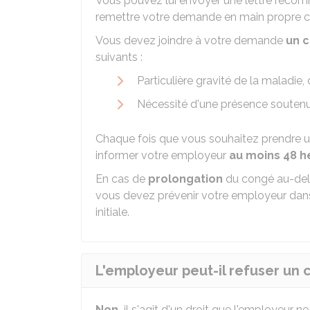
Vous pouvez lui envoyer une lettre recom
remettre votre demande en main propre c
Vous devez joindre à votre demande
un c
suivants :
Particulière gravité de la maladie
Nécessité d'une présence soutenue
Chaque fois que vous souhaitez prendre u
informer votre employeur
au moins 48 h
En cas de
prolongation
du congé au-delà
vous devez prévenir votre employeur da
initiale.
L'employeur peut-il refuser un
Non,
il s'agit d'un droit que l'employeur ne