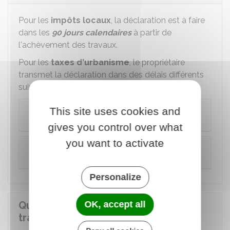
Pour les
impôts locaux
, la déclaration est à faire
dans les
90 jours calendaires
à partir de
l'achèvement des travaux.
Pour les
taxes d'urbanisme
, le propriétaire
transmet la déclaration dans des délais différents
suivant la
surface de plancher
de son projet :
Projet d'une surface de plancher inférieure à
This site uses cookies and
5 000 m²
gives you control over what
you want to activate
Projet d'une surface de plancher égale ou
supérieure à 5 000 m²
Personalize
OK, accept all
Quelles déclarations sont à
transmettre aux impôts ?