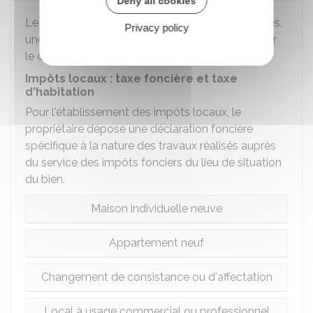
Deny all cookies
Le propriétaire doit faire 2 déclarations différentes,
Privacy policy
une pour le calcul des impôts locaux, l'autre pour
le calcul des taxes d'urbanisme.
Impôts locaux : taxe foncière et taxe
d'habitation
Pour l'établissement des impôts locaux, le
propriétaire dépose une déclaration foncière
spécifique à la nature des travaux réalisés auprès
du service des impôts fonciers du lieu de situation
du bien.
Maison individuelle neuve
Appartement neuf
Changement de consistance ou d'affectation
Local à usage commercial ou professionnel