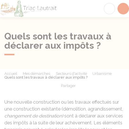
Triac-Lautrait
Acc
Quels sont les travaux à
déclarer aux impôts ?
Accueil
Mes démarches
Secteurs d'activité
Urbanisme
Quels sont les travaux à déclarer aux impôts ?
Partager
Partager sur Facebook
Partager sur X - Twit
Partager sur
Par
Une nouvelle construction ou les travaux effectués sur
une construction existante (démolition, agrandissement,
changement de destination)
sont à déclarer aux services
des impôts à la suite de leur achèvement. Les éléments