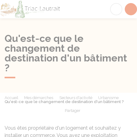
Triac-Lautrait
Acc
Qu'est-ce que le
changement de
destination d'un bâtiment
?
Accueil
Mes démarches
Secteurs d'activité
Urbanisme
Qu'est-ce que le changement de destination d'un bâtiment ?
Partager
Partager sur Facebook
Partager sur X - Twit
Partager sur
Par
Vous êtes propriétaire d'un logement et souhaitez y
installer un commerce. Vous avez une exploitation