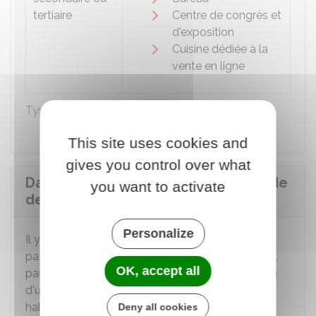
tertiaire
Centre de congrès et
d'exposition
Cuisine dédiée à la
vente en ligne
Types de destinations et sous-destinations
This site uses cookies and
gives you control over what
Dans quels cas y a-t-il changement de
you want to activate
destination d'un bâtiment ?
Personalize
Il y a changement de destination lorsque vous
passez d'une destination à une autre destination,
OK, accept all
par exemple d'une habitation à un commerce ou
d'une grange d'une exploitation agricole à une
habitation.
Deny all cookies