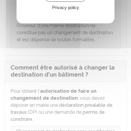
Privacy policy
À noter
Un changement de sous-destination à
l'intérieur d'une même destination ne
constitue pas un changement de destination
et est dispensé de toutes formalités.
Comment être autorisé à changer la
destination d'un bâtiment ?
Pour obtenir l'
autorisation de faire un
changement de destination
, vous devez
déposer en mairie une
déclaration préalable de
travaux
(DP) ou une demande de
permis de
construire
.