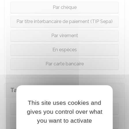
Par chèque
Par titre interbancaire de paiement (TIP Sepa)
Par virement
En espèces
Par carte bancaire
Taxes sur les logements vacants
This site uses cookies and
Payer directement en ligne
gives you control over what
you want to activate
Par chèque