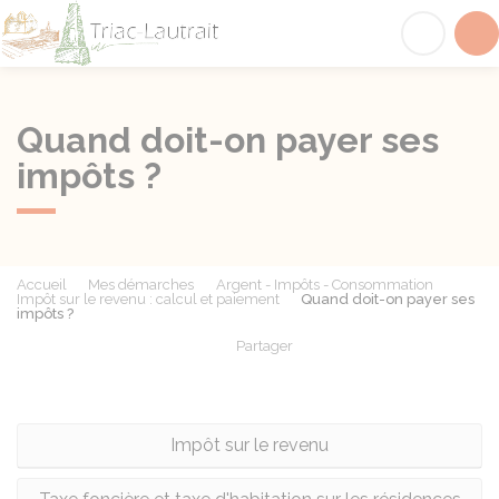
Triac-Lautrait
Acc
Quand doit-on payer ses
impôts ?
Accueil
Mes démarches
Argent - Impôts - Consommation
Impôt sur le revenu : calcul et paiement
Quand doit-on payer ses
impôts ?
Partager
Partager sur Facebook
Partager sur X - Twit
Partager sur
Par
Impôt sur le revenu