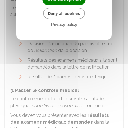
Le jour du contrôle, préparez les documents
Deny all cookies
suivants :
Formulaire cerfa n°14880
prérempli
Privacy policy
Justificatif d'identité
Décision d'annulation du permis et lettre
de
notification
de la décision
Résultats des examens médicaux s'ils sont
demandés dans la lettre de notification
Résultat de l'examen psychotechnique.
3. Passer le contrôle médical
Le contrôle médical porte sur votre aptitude
physique,
cognitive
et
sensorielle
à conduire.
Vous devez vous présenter avec les
résultats
des examens médicaux demandés
dans la