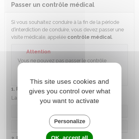
Passer un contrôle médical
Si vous souhaitez conduire à la fin de la période
d'interdiction de conduire, vous devez passer une
visite médicale, appelée
contrôle médical
.
Attention
Vous ne pouvez pas passer le contrôle
médical avant la fin de la période
d'interdiction de conduire.
This site uses cookies and
1. Prendre rendez-vous
gives you control over what
La démarche varie selon l'infraction commise.
you want to activate
Infraction liée à l'alcool ou aux stupéfiants
Personalize
Autre infraction
OK, accept all
2. Préparer les documents fournir