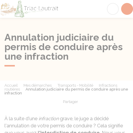
Triac-Lautrait
Acc
Annulation judiciaire du
permis de conduire après
une infraction
Accueil
Mes démarches
Transports - Mobilité
Infractions
routières
Annulation judiciaire du permis de conduire après une
infraction
Partager
Partager sur Facebook
Partager sur X - Twit
Partager sur
Par
À la suite d'une
infraction
grave, le juge a décidé
l'annulation de votre permis de conduire ? Cela signifie
que vous avez
l'interdiction de conduire
. Nous vous