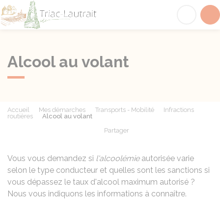
Triac-Lautrait
Acc
Alcool au volant
Accueil
Mes démarches
Transports - Mobilité
Infractions
routières
Alcool au volant
Partager
Partager sur Facebook
Partager sur X - Twit
Partager sur
Par
Vous vous demandez si
l'alcoolémie
autorisée varie
selon le type conducteur et quelles sont les sanctions si
vous dépassez le taux d'alcool maximum autorisé ?
Nous vous indiquons les informations à connaître.