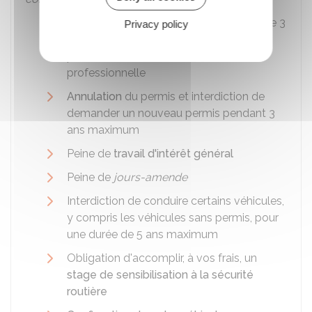
Suspension
du permis pour une durée de 3
Privacy policy
ans maximum, sans aménagement
possible en dehors de l'activité
professionnelle
Annulation
du permis et interdiction de
demander un nouveau permis pendant 3
ans maximum
Peine de
travail d'intérêt général
Peine de
jours-amende
Interdiction de conduire certains véhicules,
y compris les véhicules sans permis, pour
une durée de 5 ans maximum
Obligation d'accomplir, à vos frais, un
stage de sensibilisation à la sécurité
routière