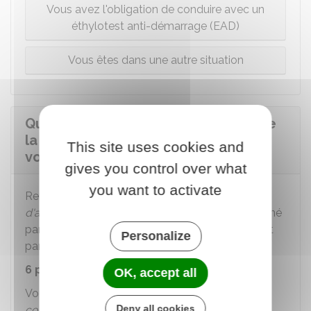
Vous avez l'obligation de conduire avec un
éthylotest anti-démarrage (EAD)
Vous êtes dans une autre situation
Quelles sanctions en cas de refus de
la vérification du taux d'alcool au
This site uses cookies and
volant ?
gives you control over what
you want to activate
Refuser de se soumette aux vérifications
d'alcoolémie
est
est un
délit
. Vous êtes sanctionné
par une amende pouvant aller jusqu'à
4 500 €
et
Personalize
par une peine de
2 ans de prison
maximum.
6 points
sont retirés du permis de conduire.
OK, accept all
Vous risquez également les
peines
Deny all cookies
complémentaires
suivantes :