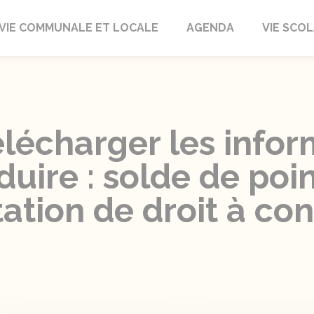
autrait
VIE COMMUNALE ET LOCALE
AGENDA
VIE SCOL
élécharger les info
uire : solde de poin
tation de droit à co