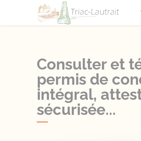
Triac-L
Consulter et t
permis de cond
intégral, attes
sécurisée...