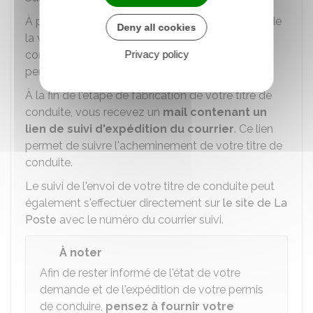
À partir de la réception du SMS vous informant de
Deny all cookies
la validation de votre demande en ligne, il faut
Privacy policy
compter
environ 15 jours
pour recevoir votre
permis de conduire (titre de conduite).
À la fin de l'étape de fabrication de votre titre de
conduite, vous recevez un
mail contenant un
lien de suivi d'expédition du courrier
. Ce lien
permet de suivre l'acheminement de votre titre de
conduite.
Le suivi de l'envoi de votre titre de conduite peut
également s'effectuer directement sur
le site de La
Poste
avec le numéro du courrier suivi.
À noter
Afin de rester informé de l'état de votre
demande et de l'expédition de votre permis
de conduire,
pensez à fournir votre