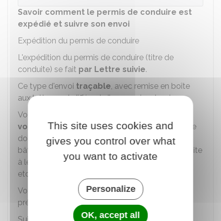
Savoir comment le permis de conduire est
expédié et suivre son envoi
Expédition du permis de conduire
L'expédition du permis de conduire (titre de
conduite) se fait
par Lettre suivie
.
Ce type d'envoi
traçable
, avec remise en boîte
aux lettres, est différent d'un courrier classique.
Vous devez
faire attention à l'adresse que
This site uses cookies and
vous fournissez
dans la procédure en ligne. Elle
doit être la plus complète possible (numéro de
gives you control over what
bâtiment, numéro d'appartement, numéro de boite
you want to activate
à lettres, étage, couloir, escalier, " résidant chez ",
etc.).
Personalize
Votre boite aux lettres doit présenter le nom et
prénom de la personne qui reçoit le courrier.
OK, accept all
Suivi de l'envoi du permis de conduire