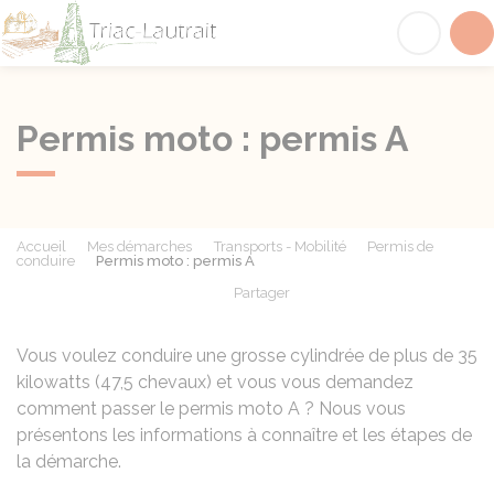
Triac-Lautrait
Acc
Permis moto : permis A
Accueil
Mes démarches
Transports - Mobilité
Permis de
conduire
Permis moto : permis A
Partager
Partager sur Facebook
Partager sur X - Twit
Partager sur
Par
Vous voulez conduire une grosse cylindrée de plus de 35
kilowatts (47,5 chevaux) et vous vous demandez
comment passer le permis moto A ? Nous vous
présentons les informations à connaître et les étapes de
la démarche.