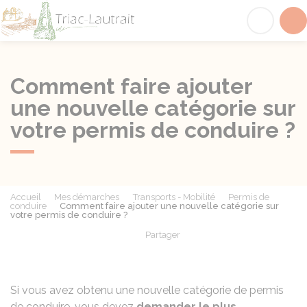
Triac-Lautrait
Acc
Comment faire ajouter
une nouvelle catégorie sur
votre permis de conduire ?
Accueil
Mes démarches
Transports - Mobilité
Permis de
conduire
Comment faire ajouter une nouvelle catégorie sur
votre permis de conduire ?
Partager
Partager sur Facebook
Partager sur X - Twit
Partager sur
Par
Si vous avez obtenu une nouvelle catégorie de permis
de conduire, vous devez
demander le plus