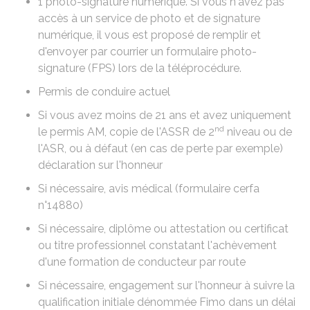
1
photo-signature numérique
. Si vous n'avez pas
accès à un service de photo et de signature
numérique, il vous est proposé de remplir et
d'envoyer par courrier un formulaire photo-
signature (FPS) lors de la téléprocédure.
Permis de conduire actuel
Si vous avez moins de 21 ans et avez uniquement
nd
le
permis AM
, copie de l'
ASSR
de 2
niveau ou de
l'
ASR
, ou à défaut (en cas de perte par exemple)
déclaration sur l'honneur
Si nécessaire, avis médical (formulaire
cerfa
n°14880
)
Si nécessaire, diplôme ou attestation ou certificat
ou titre professionnel constatant l'achèvement
d'une formation de conducteur par route
Si nécessaire, engagement sur l'honneur à suivre la
qualification initiale dénommée
Fimo
dans un délai