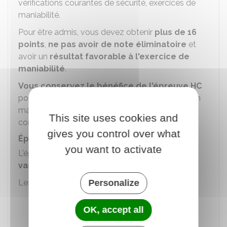
vérifications courantes de sécurité, exercices de
maniabilité.
Pour être admis, vous devez obtenir
plus de 16
points
,
ne pas avoir de note éliminatoire
et
avoir un
résultat favorable à l'exercice de
maniabilité
.
Vous conservez le bénéfice de l'épreuve HC
pour 3 épreuves en circulation (CIR) pendant 1 an
maximum à partir de la réussite à l'épreuve HC à
This site uses cookies and
condition de valider l'épreuve théorique.
gives you control over what
Épreuve en circulation (CIR)
you want to activate
L'épreuve CIR se déroule sur des
itinéraires
variés
.
Personalize
Les
compétences
suivantes sont évaluées :
Savoir s'installer et assurer la sécurité à
OK, accept all
bord