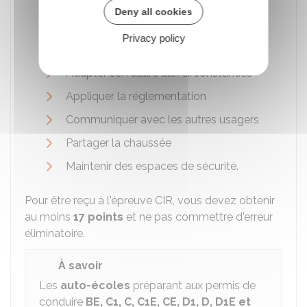
Autonomie et la conscience du risque
Deny all cookies
Connaître et utiliser les commandes
Privacy policy
Prendre l'information
Adapter son allure aux circonstances
Appliquer la réglementation
Communiquer avec les autres usagers
Partager la chaussée
Maintenir des espaces de sécurité.
Pour être reçu à l'épreuve CIR, vous devez obtenir
au moins
17 points
et ne pas commettre d'erreur
éliminatoire.
À savoir
Les
auto-écoles
préparant aux permis de
conduire
BE, C1, C, C1E, CE, D1, D, D1E et