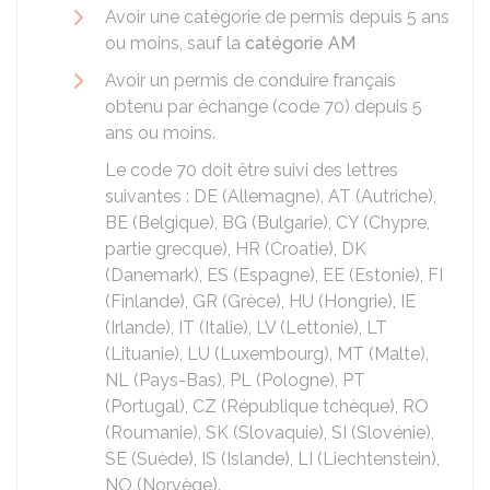
Avoir une catégorie de permis depuis 5 ans
ou moins, sauf la
catégorie AM
Avoir un permis de conduire français
obtenu par échange (code 70) depuis 5
ans ou moins.
Le code 70 doit être suivi des lettres
suivantes : DE (Allemagne), AT (Autriche),
BE (Belgique), BG (Bulgarie), CY (Chypre,
partie grecque), HR (Croatie), DK
(Danemark), ES (Espagne), EE (Estonie), FI
(Finlande), GR (Grèce), HU (Hongrie), IE
(Irlande), IT (Italie), LV (Lettonie), LT
(Lituanie), LU (Luxembourg), MT (Malte),
NL (Pays-Bas), PL (Pologne), PT
(Portugal), CZ (République tchèque), RO
(Roumanie), SK (Slovaquie), SI (Slovénie),
SE (Suède), IS (Islande), LI (Liechtenstein),
NO (Norvège).