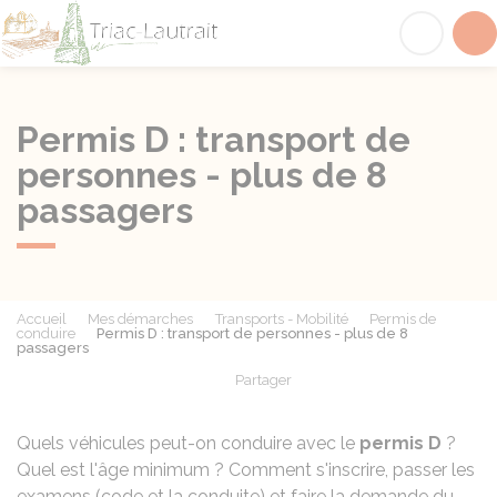
Triac-Lautrait
Acc
Permis D : transport de
personnes - plus de 8
passagers
Accueil
Mes démarches
Transports - Mobilité
Permis de
conduire
Permis D : transport de personnes - plus de 8
passagers
Partager
Partager sur Facebook
Partager sur X - Twit
Partager sur
Par
Quels véhicules peut-on conduire avec le
permis D
?
Quel est l'âge minimum ? Comment s'inscrire, passer les
examens (code et la conduite) et faire la demande du