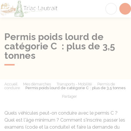
Triac-Lautrait
Acc
Permis poids lourd de
catégorie C : plus de 3,5
tonnes
Accueil
Mes démarches
Transports - Mobilité
Permis de
conduire
Permis poids lourd de catégorie C : plus de 3,5 tonnes
Partager
Partager sur Facebook
Partager sur X - Twit
Partager sur
Par
Quels véhicules peut-on conduire avec le permis C ?
Quel est l'âge minimum ? Comment s'inscrire, passer les
examens (code et la conduite) et faire la demande du