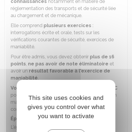
connaissances
notamment en matière de
réglementation des transports et de sécurité liée
au chargement et de mécanique.
Elle comprend
plusieurs exercices
:
interrogations écrite et orale, tests sur les
vérifications courantes de sécurité, exercices de
maniabilité.
Pour être admis, vous devez obtenir
plus de 16
points
,
ne pas avoir de note éliminatoire
et
avoir un
résultat favorable à l'exercice de
maniabilité
.
Vous conservez le bénéfice de l'épreuve HC
pour 3 épreuves en circulation (CIR) pendant 1 an
This site uses cookies and
maximum à partir de la réussite à l'épreuve HC à
gives you control over what
condition de valider l'épreuve théorique.
you want to activate
Épreuve en circulation (CIR)
L'épreuve CIR se déroule sur des
itinéraires