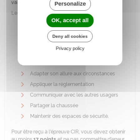
variés
.
Personalize
Les
compétences
suivantes sont évaluées :
OK, accept all
Savoir s'installer et assurer la sécurité à
bord
Deny all cookies
Autonomie et la conscience du risque
Privacy policy
Connaître et utiliser les commandes
Prendre l'information
Adapter son allure aux circonstances
Appliquer la réglementation
Communiquer avec les autres usagers
Partager la chaussée
Maintenir des espaces de sécurité.
Pour être reçu à l'épreuve CIR, vous devez obtenir
au moins
17 points
et ne pas commettre d'erreur