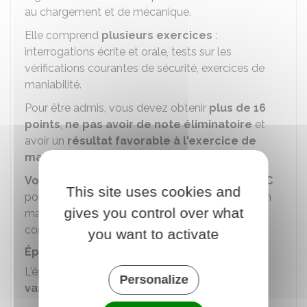
au chargement et de mécanique.
Elle comprend
plusieurs exercices
:
interrogations écrite et orale, tests sur les
vérifications courantes de sécurité, exercices de
maniabilité.
Pour être admis, vous devez obtenir
plus de 16
points
,
ne pas avoir de note éliminatoire
et
avoir un
résultat favorable à l'exercice de
maniabilité
.
Vous conservez le bénéfice de l'épreuve HC
This site uses cookies and
pour 3 épreuves en circulation (CIR) pendant 1 an
gives you control over what
maximum à partir de la réussite à l'épreuve HC à
condition de valider l'épreuve théorique.
you want to activate
Épreuve en circulation (CIR)
L'épreuve CIR se déroule sur des
itinéraires
Personalize
variés
.