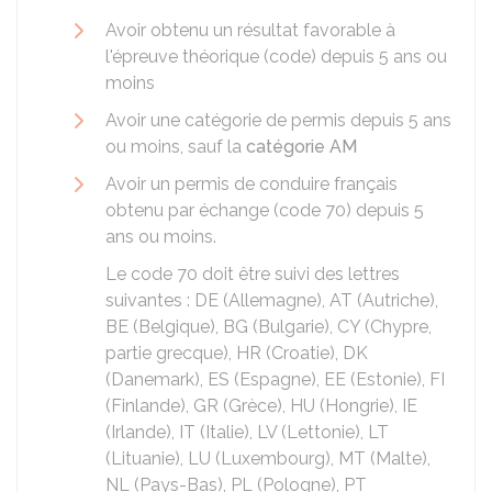
Avoir obtenu un résultat favorable à
l'épreuve théorique (code) depuis 5 ans ou
moins
Avoir une catégorie de permis depuis 5 ans
ou moins, sauf la
catégorie AM
Avoir un permis de conduire français
obtenu par échange (code 70) depuis 5
ans ou moins.
Le code 70 doit être suivi des lettres
suivantes : DE (Allemagne), AT (Autriche),
BE (Belgique), BG (Bulgarie), CY (Chypre,
partie grecque), HR (Croatie), DK
(Danemark), ES (Espagne), EE (Estonie), FI
(Finlande), GR (Grèce), HU (Hongrie), IE
(Irlande), IT (Italie), LV (Lettonie), LT
(Lituanie), LU (Luxembourg), MT (Malte),
NL (Pays-Bas), PL (Pologne), PT