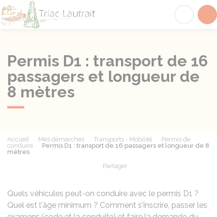
Triac-Lautrait
Acc
Permis D1 : transport de 16
passagers et longueur de
8 mètres
Accueil
Mes démarches
Transports - Mobilité
Permis de
conduire
Permis D1 : transport de 16 passagers et longueur de 8
mètres
Partager
Partager sur Facebook
Partager sur X - Twit
Partager sur
Par
Quels véhicules peut-on conduire avec le permis D1 ?
Quel est l'âge minimum ? Comment s'inscrire, passer les
examens (code et la conduite) et faire la demande du