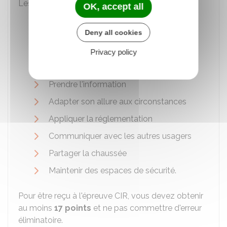
Les
compétences
suivantes sont évaluées :
OK, accept all
Savoir s'installer et assurer la sécurité à
bord
Deny all cookies
Autonomie et la conscience du risque
Privacy policy
Connaître et utiliser les commandes
Prendre l'information
Adapter son allure aux circonstances
Appliquer la réglementation
Communiquer avec les autres usagers
Partager la chaussée
Maintenir des espaces de sécurité.
Pour être reçu à l'épreuve CIR, vous devez obtenir
au moins
17 points
et ne pas commettre d'erreur
éliminatoire.