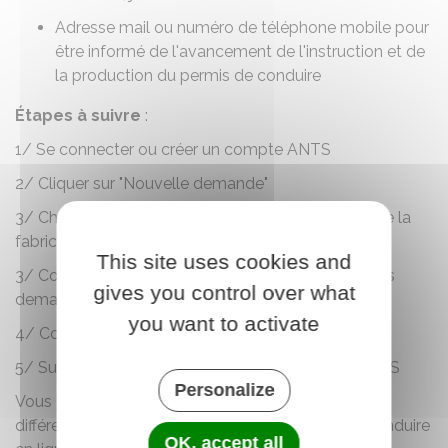
Adresse mail ou numéro de téléphone mobile pour
être informé de l'avancement de l'instruction et de
la production du permis de conduire
Étapes à suivre
:
1/ Se connecter ou créer un compte
ANTS
2/ Cliquer sur "Nouvelle demande"
3/ Choisir le motif de votre demande : "Je demande la
fabrication d'un titre de permis de conduire"
This site uses cookies and
3/ Compléter les rubriques et ajouter les justificatifs
gives you control over what
demandés
you want to activate
4/ Confirmer la démarche
5/ Suivre son avancement dans votre espace ANTS
Personalize
Vous pouvez aussi consulter une
vidéo
sur les
différentes étapes de la demande de permis de conduire
OK, accept all