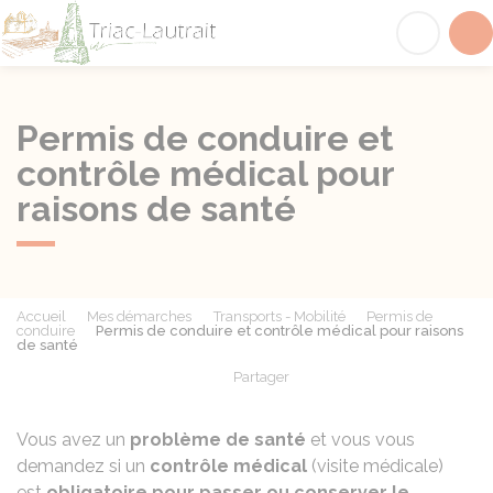
Triac-Lautrait
Acc
Permis de conduire et
contrôle médical pour
raisons de santé
Accueil
Mes démarches
Transports - Mobilité
Permis de
conduire
Permis de conduire et contrôle médical pour raisons
de santé
Partager
Partager sur Facebook
Partager sur X - Twit
Partager sur
Par
Vous avez un
problème de santé
et vous vous
demandez si un
contrôle médical
(visite médicale)
est
obligatoire pour passer ou conserver le