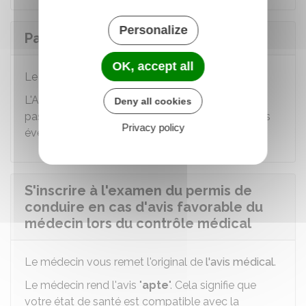
Personalize
Payer les frais du contrôle médical
OK, accept all
Le contrôle médical coûte
36 €
.
L'Assurance maladie (Sécurité sociale) ne prend
Deny all cookies
pas en charge les frais du contrôle médical, ni les
Privacy policy
éventuels examens complémentaires.
S'inscrire à l'examen du permis de
conduire en cas d'avis favorable du
médecin lors du contrôle médical
Le médecin vous remet l'original de
l'avis médical
.
Le médecin rend l'avis "
apte
". Cela signifie que
votre état de santé est compatible avec la