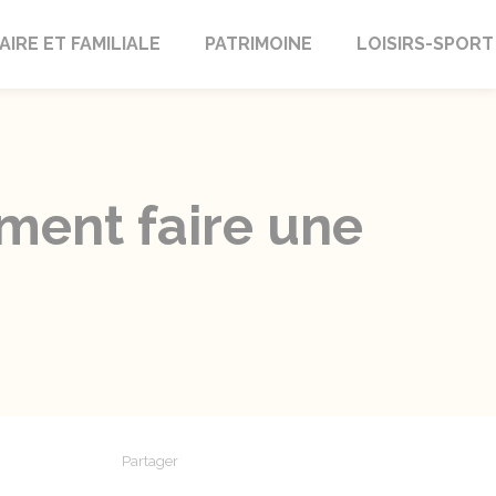
AIRE ET FAMILIALE
PATRIMOINE
LOISIRS-SPORT
ment faire une
Partager
Partager sur Facebook
Partager sur X - Twitter
Partager sur Linkedin
Partager par em