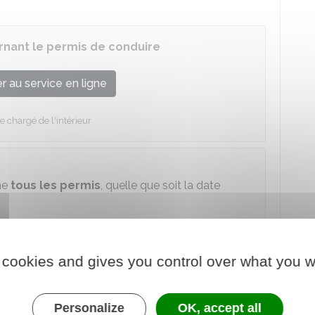
ernant le permis de conduire
 au service en ligne
e chargé de l'intérieur
ne
tous les permis
, quelle que soit la date
 cookies and gives you control over what you w
s points après un stage de
Personalize
OK, accept all