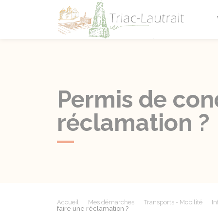
Triac-L
Permis de cond
réclamation ?
Accueil
Mes démarches
Transports - Mobilité
In
faire une réclamation ?