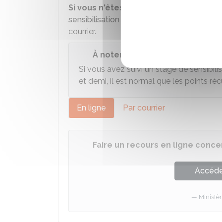
Si vous n'êtes pas d'accord
avec votre 
sensibilisation à la sécurité routière
, vous
courrier.
À noter
Si vous avez suivi un stage de sensibilis
et demi, il est normal que les points ré
En ligne
Par courrier
Faire un recours en ligne conc
Accéder
Ministèr