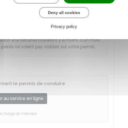
solde des points après avoir suivi un
stage de
 pouvez
faire une réclamation
en ligne ou par
Deny all cookies
Privacy policy
ation à la sécurité routière il y a moins d'un mois
cupérés ne soient pas visibles sur votre permis.
ernant le permis de conduire
 au service en ligne
e chargé de l'intérieur