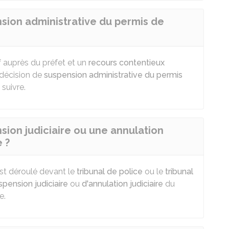
ion administrative du permis de
f
auprès du préfet et un
recours contentieux
 décision de
suspension administrative du permis
suivre.
on judiciaire ou une annulation
 ?
est déroulé devant le
tribunal de police
ou le
tribunal
spension judiciaire
ou
d'annulation judiciaire
du
e.