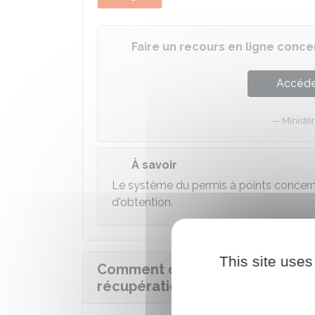
Faire un recours en ligne conc
Accéder
Ministèr
À savoir
Le système du permis à points concer
d'obtention.
This site uses
Comment contester le solde de
récupération des points ?