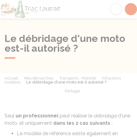
Triac-Lautrait
Acc
Le débridage d'une moto
est-il autorisé ?
Accueil
Mes démarches
Transports - Mobilité
Infractions
routières
Le débridage d'une moto est-il autorisé ?
Partager
Partager sur Facebook
Partager sur X - Twit
Partager sur
Par
Seul
un professionnel
peut réaliser le
débridage
d'une
moto, et uniquement
dans les 2 cas suivants
:
Le modèle de référence existe également en