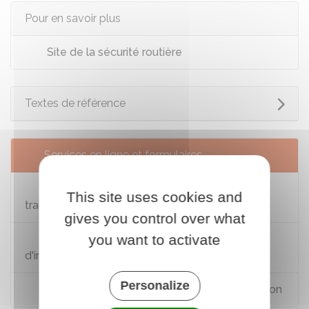
Pour en savoir plus
Site de la sécurité routière
Textes de référence
Services en ligne et formulaires
Demander une carte grise suite à la
This site uses cookies and
transformation du véhicule
gives you control over what
you want to activate
Suivez votre demande de certificat
d'immatriculation
Personalize
Calculer le coût du certificat d'immatriculation