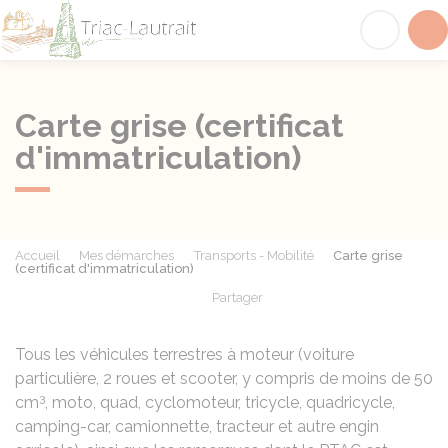
Triac-Lautrait
Acc
Carte grise (certificat
d'immatriculation)
Accueil
Mes démarches
Transports - Mobilité
Carte grise
(certificat d'immatriculation)
Partager
Partager sur Facebook
Partager sur X - Twit
Partager sur
Par
Tous les véhicules terrestres à moteur (voiture
particulière, 2 roues et scooter, y compris de moins de 50
3
cm
, moto, quad, cyclomoteur, tricycle, quadricycle,
camping-car, camionnette, tracteur et autre engin