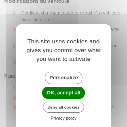
Modifications du véhicule
Certificat d’immatriculation : retrait d’un véhicule
de la circulation
Véhicule accidenté : conséquences sur la carte
grise
This site uses cookies and
Véhicule modifié et certificat d'immatriculation
gives you control over what
(ex-carte grise)
you want to activate
Véhicule à détruire et carte grise
Plaques d'immatriculation
Personalize
Plaques d'immatriculation
OK, accept all
Vol de plaque d'immatriculation
Usurpation de plaque d'immatriculation d'un
Deny all cookies
véhicule
Privacy policy