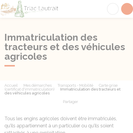
Triac-Lautrait
Acc
Immatriculation des
tracteurs et des véhicules
agricoles
Accueil
Mes démarches
Transports - Mobilité
Carte grise
(certificat d'immatriculation)
Immatriculation des tracteurs et
des véhicules agricoles
Partager
Partager sur Facebook
Partager sur X - Twit
Partager sur
Par
Tous les engins agricoles doivent être immatriculés,
qu'ils appartiennent à un particulier ou qu'ils soient
rattachés à une exploitation.