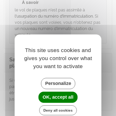
À savoir
le vol de plaques n'est pas assimilé à
l'usurpation du numéro d'immatriculation
. Si
vos plaques sont volées, vous n'obtenez pas
un nouveau numéro d'immatriculation du
véhicule.
This site uses cookies and
gives you control over what
Sanctions si vous circulez sans les
plaques
you want to activate
Si vous circulez avec un véhicule qui ne dispose
Personalize
pas de plaques d'immatriculation, vous pouvez
être sanctionné d'une amende pouvant aller
OK, accept all
jusqu'à
750 €
.
Deny all cookies