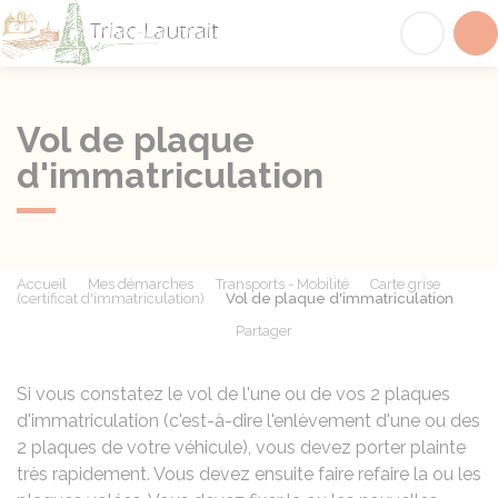
Triac-Lautrait
Acc
Vol de plaque
d'immatriculation
Accueil
Mes démarches
Transports - Mobilité
Carte grise
(certificat d'immatriculation)
Vol de plaque d'immatriculation
Partager
Partager sur Facebook
Partager sur X - Twit
Partager sur
Par
Si vous constatez le vol de l'une ou de vos 2 plaques
d'immatriculation (c'est-à-dire l'enlèvement d'une ou des
2 plaques de votre véhicule), vous devez porter plainte
très rapidement. Vous devez ensuite faire refaire la ou les