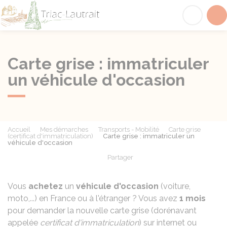
Triac-Lautrait
Acc
Carte grise : immatriculer
un véhicule d'occasion
Accueil
Mes démarches
Transports - Mobilité
Carte grise
(certificat d'immatriculation)
Carte grise : immatriculer un
véhicule d'occasion
Partager
Partager sur Facebook
Partager sur X - Twit
Partager sur
Par
Vous
achetez
un
véhicule d'occasion
(voiture,
moto,...) en France ou à l'étranger ? Vous avez
1 mois
pour demander la nouvelle carte grise (dorénavant
appelée
certificat d'immatriculation
) sur internet ou