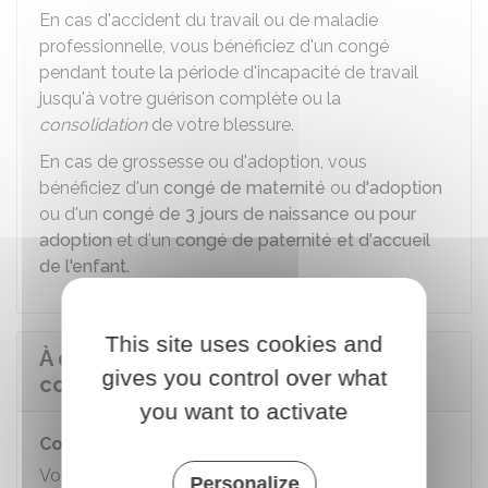
En cas d'accident du travail ou de maladie
professionnelle, vous bénéficiez d'un congé
pendant toute la période d'incapacité de travail
jusqu'à votre guérison complète ou la
consolidation
de votre blessure.
En cas de grossesse ou d'adoption, vous
bénéficiez d'un
congé de maternité
ou
d'adoption
ou d'un
congé de 3 jours de naissance ou pour
adoption
et d'un
congé de paternité et d'accueil
de l'enfant
.
This site uses cookies and
À quels congés a droit un
gives you control over what
contractuel ?
you want to activate
Congés annuels
Vous avez droit à un
congé annuel
dans les
Personalize