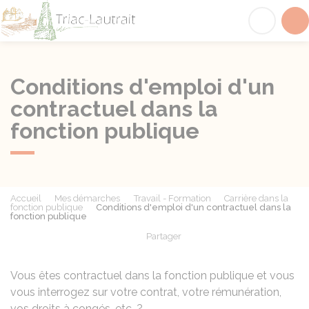
Triac-Lautrait
Acc
Conditions d'emploi d'un
contractuel dans la
fonction publique
Accueil
Mes démarches
Travail - Formation
Carrière dans la
fonction publique
Conditions d'emploi d'un contractuel dans la
fonction publique
Partager
Partager sur Facebook
Partager sur X - Twit
Partager sur
Par
Vous êtes contractuel dans la fonction publique et vous
vous interrogez sur votre contrat, votre rémunération,
vos droits à congés, etc. ?