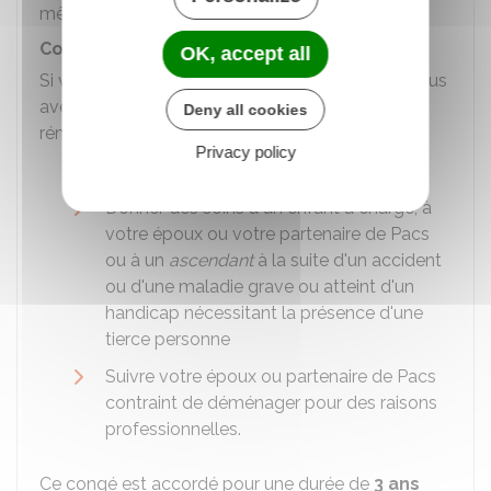
mêmes conditions qu'un fonctionnaire.
Congés pour motif familial
OK, accept all
Si vous êtes
employé depuis plus d'un an
, vous
avez droit, à votre demande, à un congé non
Deny all cookies
rémunéré pour
l'un des motifs suivants
:
Privacy policy
Élever un enfant de moins de 12 ans
Donner des soins à un enfant à charge, à
votre époux ou votre partenaire de
Pacs
ou à un
ascendant
à la suite d'un accident
ou d'une maladie grave ou atteint d'un
handicap nécessitant la présence d'une
tierce personne
Suivre votre époux ou partenaire de
Pacs
contraint de déménager pour des raisons
professionnelles.
Ce congé est accordé pour une durée de
3 ans