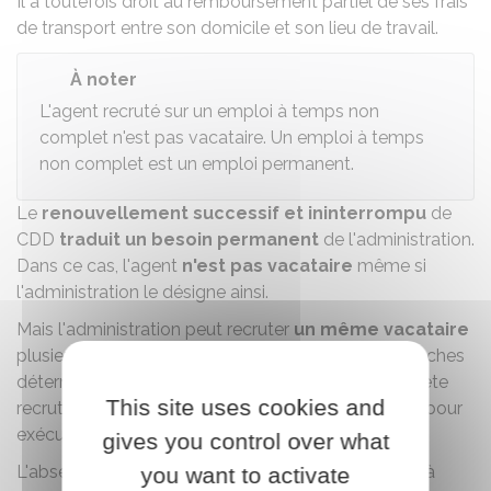
Il a toutefois droit au
remboursement partiel de ses frais
de transport
entre son domicile et son lieu de travail.
À noter
L'agent recruté sur un emploi à temps non
complet n'est pas vacataire. Un emploi à temps
non complet est un emploi permanent.
Le
renouvellement successif et ininterrompu
de
CDD
traduit un besoin permanent
de l'administration.
Dans ce cas, l'agent
n'est pas vacataire
même si
l'administration le désigne ainsi.
Mais l'administration peut recruter
un même vacataire
plusieurs fois pour exécuter ponctuellement des tâches
déterminées. C'est, par exemple, le cas d'un interprète
This site uses cookies and
recruté ponctuellement par des services de police pour
exécuter des tâches déterminées de traduction.
gives you control over what
L'absence de contrat écrit ne suffit pas à elle seule à
you want to activate