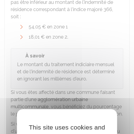
pas être inférieur au montant de l'indemnité de
résidence correspondant à l'indice majoré 366,
soit :
54,05 €
en zone 1
18,01 €
en zone 2.
À savoir
Le montant du traitement indiciaire mensuel
et de l'indemnité de résidence est déterminé
en ignorant les millièmes d'euro.
Si vous êtes affecté dans une commune faisant
partie d'une
agglomération urbaine
multicommunale
, vous bénéficiez du pourcentage
le plus élevé applicable au sein de l'agglomération.
Si vous exercez vos fonctions dans le périmètre
This site uses cookies and
d'une agglomération nouvelle, vous bénéficiez du