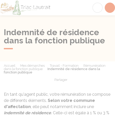
Triac-Lautrait
Acc
Indemnité de résidence
dans la fonction publique
Accueil
Mes démarches
Travail - Formation
Rémunération
dans la fonction publique
Indemnité de résidence dans la
fonction publique
Partager
Partager sur Facebook
Partager sur X - Twit
Partager sur
Par
En tant qu'agent public, votre rémunération se compose
de différents éléments.
Selon votre commune
d'affectation
, elle peut notamment inclure une
indemnité de résidence
. Celle-ci est égale à 1 % ou 3 %