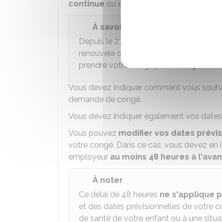
continue
ou en une ou plusieurs périodes
À savoir
Depuis le 27 aout 2023, si votre congé
renouvelé ou si vous obtenez un nouv
prendre votre congé par
demi-journé
Vous devez indiquer comment vous souhait
demande de congé.
Vous devez indiquer également vos dates 
Vous pouvez
modifier vos dates prévisi
votre congé. Dans ce cas, vous devez en i
employeur
au moins 48 heures à l'ava
À noter
Ce délai de 48 heures
ne s'applique 
et des dates prévisionnelles de votre c
de santé de votre enfant ou à une situa