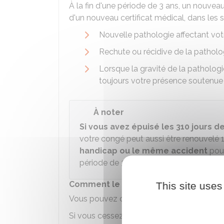
À la fin d'une période de 3 ans, un nouve
d'un nouveau certificat médical, dans les s
Nouvelle pathologie affectant vot
Rechute ou récidive de la patholog
Lorsque la gravité de la pathologi
toujours votre présence soutenue 
À noter
Si vous avez épuisé les 310 jours de
votre congé peut aussi être renouvelé 1
handicap ou le même accident
pour
période de 3 ans.
Comment le congé de présence parenta
This site uses
Vous pouvez cesser votre activité professio
Si vous cessez de travailler, vous pouvez