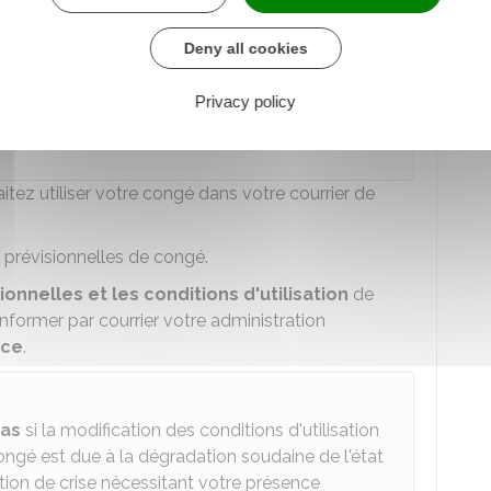
 d'au moins une journée.
Deny all cookies
 de présence parentale est prolongé ou
Privacy policy
eau congé de présence parentale, vous pouvez
e
.
ez utiliser votre congé dans votre courrier de
prévisionnelles de congé.
onnelles et les conditions d'utilisation
de
nformer par courrier votre administration
nce
.
pas
si la modification des conditions d'utilisation
ongé est due à la dégradation soudaine de l'état
tion de crise nécessitant votre présence