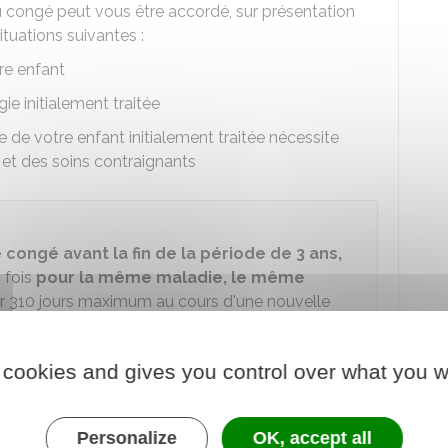
au congé peut vous être accordé, sur présentation
ituations suivantes :
re enfant
ie initialement traitée
e de votre enfant initialement traitée nécessite
et des soins contraignants
 congé avant la fin de la période de 3 ans,
 fois
pour la même maladie, le même
 310 jours maximum au cours d'une nouvelle
le peut-il être utilisé ?
 cookies and gives you control over what you w
nnelle ou travailler à temps partiel.
 prendre votre congé en
une seule période
Personalize
OK, accept all