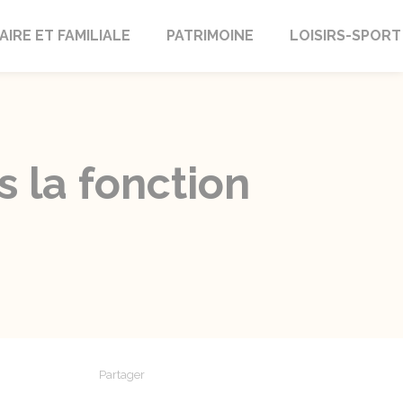
AIRE ET FAMILIALE
PATRIMOINE
LOISIRS-SPORT
 la fonction
Partager
Partager sur Facebook
Partager sur X - Twitter
Partager sur Linkedin
Partager par em