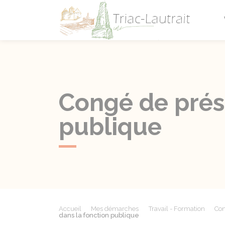
Triac-L
Congé de prés
publique
Accueil
Mes démarches
Travail - Formation
Con
dans la fonction publique