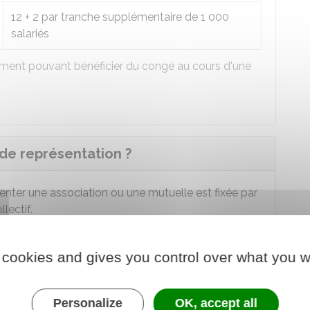
12 + 2 par tranche supplémentaire de 1 000
salariés
ment pouvant bénéficier du congé au cours d'une
de représentation ?
enter une association ou une mutuelle est fixée par
lectif.
 maximale du congé est de
9
jours ouvrables
par an.
 cookies and gives you control over what you w
ctionné en demi-journées.
Personalize
OK, accept all
pas vos droits à congés payés et l'ensemble