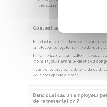
des autres droits liés à votre contrat de 
Quel est le délai pour demande
En principe, le délai dans lequel vous de
employeur est également fixé dans une con
En l'absence d'accord collectif, vous de
moins
15 jours avant le début du cong
Vous devez préciser la date, la durée de l
vous êtes appelé à siéger.
Dans quel cas un employeur pe
de représentation ?