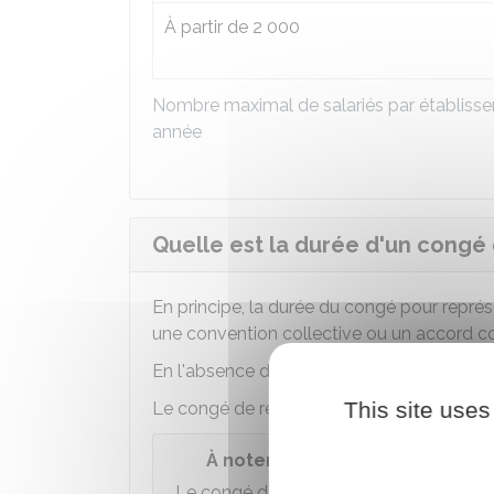
À partir de 2 000
Nombre maximal de salariés par établisse
année
Quelle est la durée d'un congé 
En principe, la durée du congé pour représ
une convention collective ou un accord col
En l'absence d'accord collectif, la durée
This site uses
Le congé de représentation peut être
fra
À noter
Le congé de représentation ne modifie 