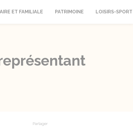
AIRE ET FAMILIALE
PATRIMOINE
LOISIRS-SPORT
représentant
Partager
Partager sur Facebook
Partager sur X - Twitter
Partager sur Linkedin
Partager par em