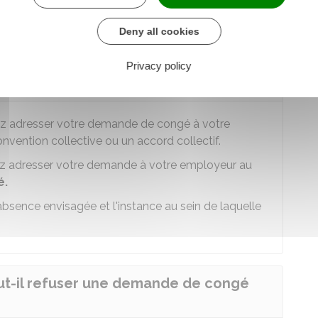
travail.
Deny all cookies
Privacy policy
r un congé de représentation ?
vez adresser votre demande de congé à votre
vention collective ou un accord collectif.
vez adresser votre demande à votre employeur au
é.
'absence envisagée et l'instance au sein de laquelle
ut-il refuser une demande de congé