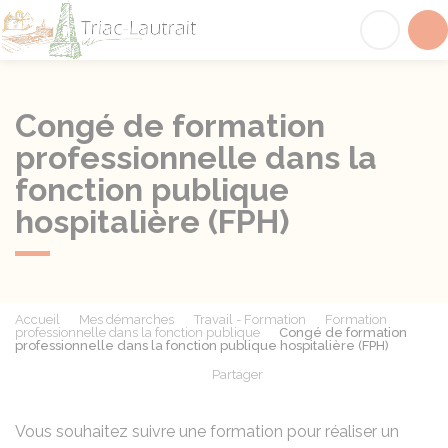
Triac-Lautrait
Acc
Congé de formation
professionnelle dans la
fonction publique
hospitalière (FPH)
Accueil
Mes démarches
Travail - Formation
Formation
professionnelle dans la fonction publique
Congé de formation
professionnelle dans la fonction publique hospitalière (FPH)
Partager
Partager sur Facebook
Partager sur X - Twit
Partager sur
Par
Vous souhaitez suivre une formation pour réaliser un