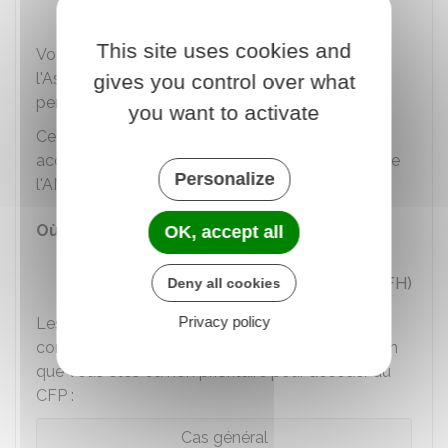
Et l'organisme de formation.
This site uses cookies and
Vous devez adresser cette demande à
l'Association nationale pour la formation du
gives you control over what
personnel hospitalier (ANFH).
you want to activate
Cet envoi se fait sous pli recommandé avec
accusé de réception à la délégation territoriale de
Personalize
l'ANFH.
Où s'adresser ?
OK, accept all
Association nationale pour la
formation du personnel hospitalier (ANFH)
Deny all cookies
Privacy policy
Les règles liées à votre rémunération pendant le
congé de formation professionnelle varient selon
que vous êtes ou non prioritaire pour accéder au
CFP :
Cas général