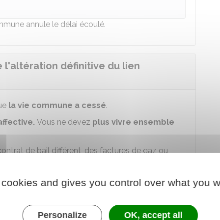
ommune annule le délai écoulé.
'altération définitive du lien
ue
la vie commune a cessé
.
affective.
Vous ne devez
plus vivre ensemble
ontrat de bail différent, des factures de gaz ou
ent par un proche, un constat de
commissaire de
 cookies and gives you control over what you w
 volontaire.
 produits caractérisent ou non que la vie commune
Personalize
OK, accept all