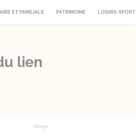
AIRE ET FAMILIALE
PATRIMOINE
LOISIRS-SPORT
du lien
Partager
Partager sur Facebook
Partager sur X - Twitter
Partager sur Linkedin
Partager par em