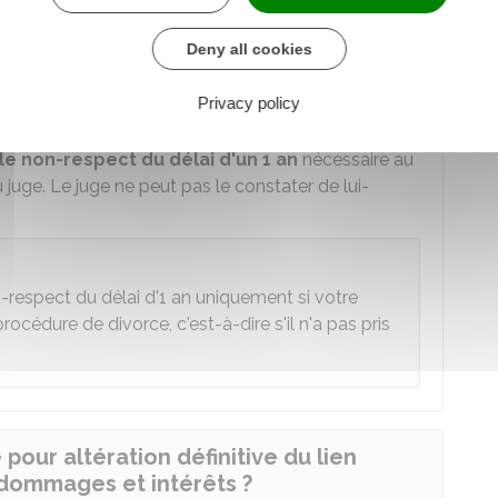
Deny all cookies
incts ne suffit pas à établir la cessation de
Privacy policy
le non-respect du délai d'un 1 an
nécessaire au
juge. Le juge ne peut pas le constater de lui-
-respect du délai d'1 an uniquement si votre
océdure de divorce, c'est-à-dire s'il n'a pas pris
pour altération définitive du lien
dommages et intérêts ?