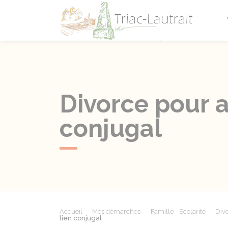
Triac-L
Divorce pour al
conjugal
Accueil
Mes démarches
Famille - Scolarité
Divo
lien conjugal