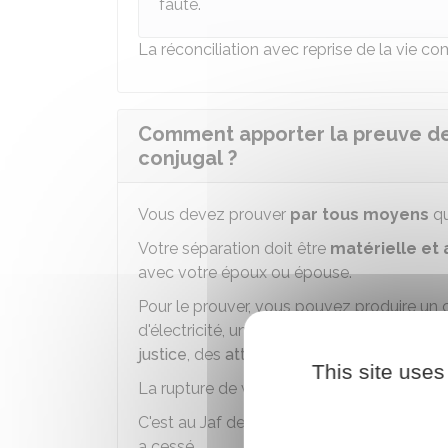
faute.
La réconciliation avec reprise de la vie c
Comment apporter la preuve de l
conjugal ?
Vous devez prouver
par tous moyens
q
Votre séparation doit être
matérielle et 
avec votre époux ou épouse.
Pour le prouver, vous pouvez produire un c
d'électricité, une attestation d'hébergem
justice
, des
attestations de témoins
...
This site uses
La rupture de votre vie commune doit être
C'est au
Jaf
de déterminer si les éléments
a cessé.