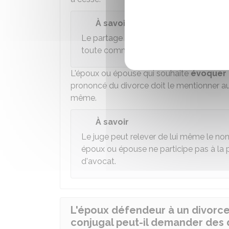
À savoir
Le partage du domicile en 2 espaces dist
toute communauté de vie.
L'époux ou épouse qui souhaite
évoquer 
prononcé du divorce doit le mentionner au 
même.
À savoir
Le juge peut relever de lui même le non
époux ou épouse ne participe pas à la pr
d'avocat.
L'époux défendeur à un divorce 
conjugal peut-il demander des 