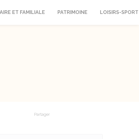
AIRE ET FAMILIALE
PATRIMOINE
LOISIRS-SPORT
Partager
Partager sur Facebook
Partager sur X - Twitter
Partager sur Linkedin
Partager par em