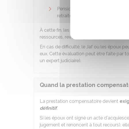
Pension de retraite prévisible (en
retraite de l'époux qui a consenti 
À cette fin, les époux établissent une
décl
ressources, revenus, patrimoine et condit
En cas de difficulté, le
Jaf
ou les époux peu
eux. Cette évaluation peut être faite par t
un expert judiciaire).
Quand la prestation compensatoi
La prestation compensatoire devient
exi
définitif
.
Si les époux ont signé un acte d'acquiesce
jugement et renoncent à tout recours), elle 