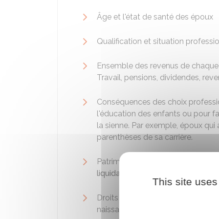
Âge et l'état de santé des époux
Qualification et situation professi
Ensemble des revenus de chaque é
Travail, pensions, dividendes, reve
Conséquences des choix professi
l'éducation des enfants ou pour fa
la sienne. Par exemple, époux qui a
parenthèses de sa carrière.
Patrimoine estimé ou prévisible de
liquidation du régime matrimonial
This site uses
Droits existants et prévisibles (pa
naissance d'un enfant pour l'épo