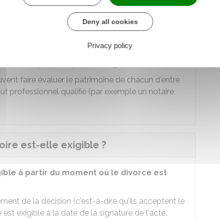
 tenant compte de la diminution des droits à la
Deny all cookies
des sacrifices professionnels).
Privacy policy
aration sur l'honneur
de l'exactitude de leurs
ions de vie (par exemple, chômage).
vent faire évaluer le patrimoine de chacun d'entre
out professionnel qualifié (par exemple un notaire,
re est-elle exigible ?
gible à partir du moment où le divorce est
ment de la décision (c'est-à-dire qu'ils acceptent le
est exigible à la date de la signature de l'acte.