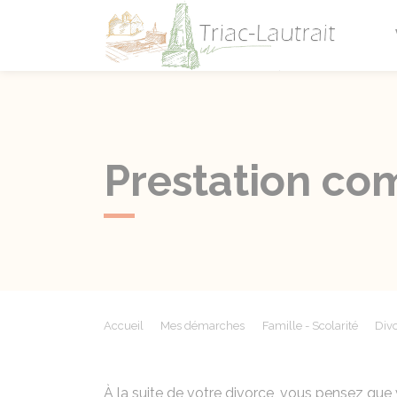
Triac-L
Prestation co
Accueil
Mes démarches
Famille - Scolarité
Divo
À la suite de votre divorce, vous pensez que 