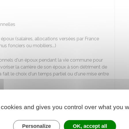
onnelles
poux (salaires, allocations versées par France
nus fonciers ou mobiliers...)
onnels d'un époux pendant la vie commune pour
voriser la carrière de son époux à son détriment de
 fait le choix d'un temps partiel ou d'une mise entre
s époux, tant en capital qu'en revenu, après la
 cookies and gives you control over what you w
r exemple, mise à la retraite prochainement,
ux
créancier
)
Personalize
OK, accept all