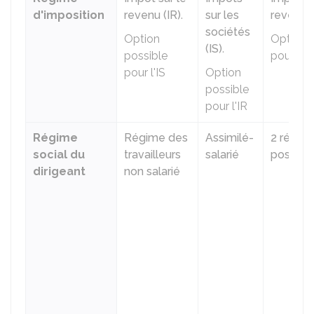
d'imposition
revenu (IR)
.
sur les
revenu (
sociétés
Option
Option 
(IS)
.
possible
pour l'IS
pour l'IS
Option
possible
pour l'IR
Régime
Régime des
Assimilé-
2 régim
social du
travailleurs
salarié
possibl
dirigeant
non salarié