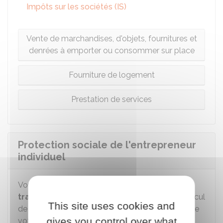
Impôts sur les sociétés (IS)
Vente de marchandises, d'objets, fournitures et
denrées à emporter ou consommer sur place
Fourniture de logement
Prestation de services
Protection sociale de l'entrepreneur
individuel
Vous êtes soumis au
régime social des
travailleurs non salariés
. Le montant et le calcul
This site uses cookies and
de vos cotisations sociales varient en fonction de
gives you control over what
votre revenus.