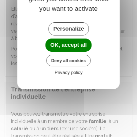
you want to activate
Elles représentent environ
45 %
de votre revenu
d'activité. Lorsque vous avez peu ou pas de
revenus, leur montant diminue et vous devez
Personalize
verser des
cotisations minimales
pour continuer
à bénéficier d'une protection sociale.
OK, accept all
Pour en savoir plus sur vos
cotisations sociales
et
votre
protection sociale
, vous pouvez consulter
Deny all cookies
les fiches correspondantes.
Privacy policy
Transmission de l'entreprise
individuelle
Vous pouvez transmettre votre entreprise
individuelle à un membre de votre
famille
, à un
salarié
ou à un
tiers
(ex : une société). La
transmission peut être réalisée à titre
gratuit