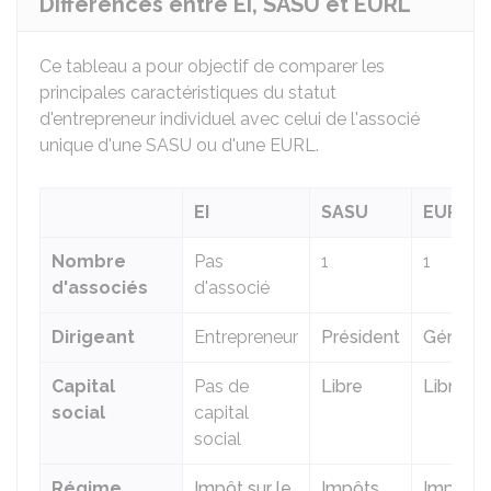
Différences entre EI, SASU et EURL
Ce tableau a pour objectif de comparer les
principales caractéristiques du statut
d'entrepreneur individuel avec celui de l'associé
unique d'une SASU ou d'une EURL.
EI
SASU
EURL
Nombre
Pas
1
1
d'associés
d'associé
Dirigeant
Entrepreneur
Président
Gérant
Capital
Pas de
Libre
Libre
social
capital
social
Régime
Impôt sur le
Impôts
Impôts s