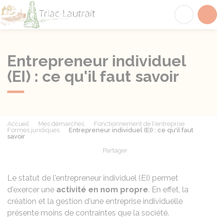
Triac-Lautrait
Acc
Entrepreneur individuel
(EI) : ce qu'il faut savoir
Accueil
Mes démarches
Fonctionnement de l'entreprise
Formes juridiques
Entrepreneur individuel (EI) : ce qu'il faut
savoir
Partager
Partager sur Facebook
Partager sur X - Twit
Partager sur
Par
Le statut de l'entrepreneur individuel (EI) permet
d'exercer une
activité en nom propre
. En effet, la
création et la gestion d'une entreprise individuelle
présente moins de contraintes que la société.