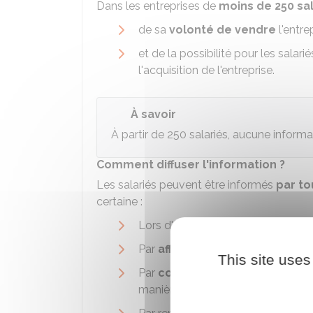
Dans les entreprises de
moins de 250 sal
de sa
volonté de vendre
l'entrep
et de la possibilité pour les salari
l'acquisition de l'entreprise.
À savoir
À partir de 250 salariés, aucune informat
Comment diffuser l'information ?
Les salariés peuvent être informés
par t
certaine :
Lors d'une
réunion d'informati
Par
affichage
: avec signature d'u
This site uses
Par
courrier électronique
: en 
manière certaine la date de récep