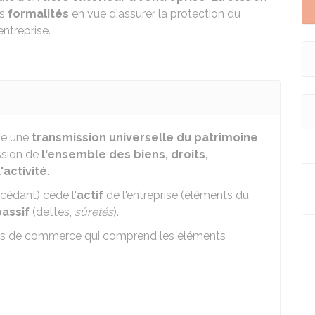
rs
formalités
en vue d'assurer la protection du
entreprise.
que une
transmission universelle du patrimoine
ession de
l'ensemble des biens, droits,
'activité
.
 cédant) cède l'
actif
de l'entreprise (éléments du
passif
(dettes,
sûretés
).
nds de commerce qui comprend les éléments