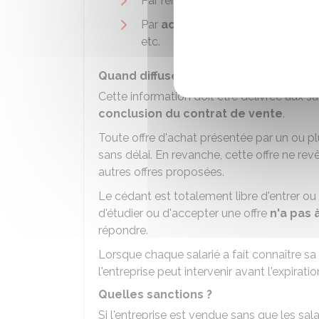
Par remise
en main propre
: ave
Par
acte d'un commissaire de j
etc.
Quand diffuser l'information ?
Cette information doit être délivrée aux sa
conclusion du contrat de vente
.
Toute offre d'achat présentée par un ou p
sans délai. En revanche, cette offre ne rev
autres offres proposées.
Le cédant est totalement libre d'entrer ou
d'étudier ou d'accepter une offre
n'a pas 
répondre.
Lorsque chaque salarié a fait connaître sa 
l'entreprise peut intervenir avant l'expirati
Quelles sanctions ?
Si l'entreprise est vendue sans que les sala