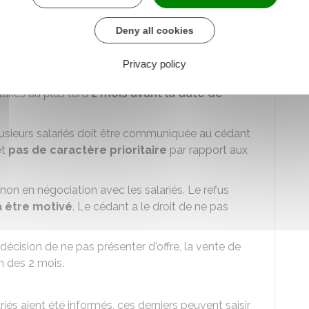
c émargement ou récépissé
ustice
(anciennement acte d'huissier) ou avocat,
Deny all cookies
Privacy policy
lariés au plus tard
2 mois avant la date de
lusieurs salariés doit être communiquée au cédant
êt
pas de caractère prioritaire
par rapport aux
 non en négociation avec les salariés. Le refus
à être motivé
. Le cédant a le droit de ne pas
décision de ne pas présenter d'offre, la vente de
on des 2 mois.
riés aient été informés, ces derniers peuvent saisir