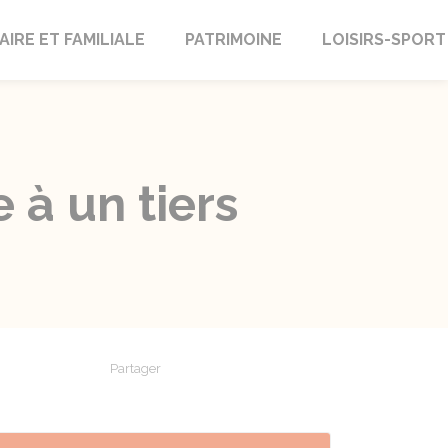
AIRE ET FAMILIALE
PATRIMOINE
LOISIRS-SPORT
 à un tiers
Partager
Partager sur Facebook
Partager sur X - Twitter
Partager sur Linkedin
Partager par em