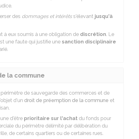
udice.
verser des
dommages et intérêts
s'élevant
jusqu'à
ant à eux soumis à une obligation de
discrétion
. Le
st une faute qui justifie une
sanction disciplinaire
rié.
n de la commune
le périmètre de sauvegarde des commerces et de
l'objet d'un
droit de préemption de la commune
et
isan.
une d'être
prioritaire sur l'achat
du fonds pour
rciale du périmètre délimité par délibération du
ille, de certains quartiers ou de certaines rues.