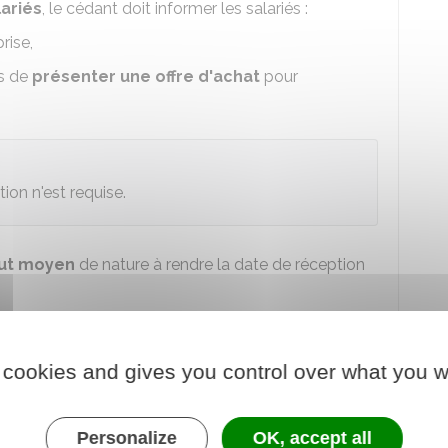
ariés
, le cédant doit informer les salariés :
rise,
és de
présenter une offre d'achat
pour
ion n'est requise.
out moyen
de nature à rendre la date de réception
on
: avec signature d'un registre de présence
n registre daté
 cookies and gives you control over what you w
utilisant un procédé permettant d'attester de
tion
Personalize
OK, accept all