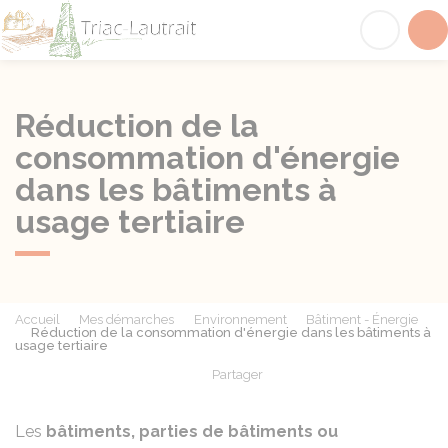
Triac-Lautrait
Acc
Réduction de la
consommation d'énergie
dans les bâtiments à
usage tertiaire
Accueil
Mes démarches
Environnement
Bâtiment - Énergie
Réduction de la consommation d'énergie dans les bâtiments à
usage tertiaire
Partager
Partager sur Facebook
Partager sur X - Twit
Partager sur
Par
Les
bâtiments, parties de bâtiments ou