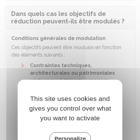
Dans quels cas les objectifs de
réduction peuvent-ils être modulés ?
Conditions générales de modulation
Ces objectifs peuvent être
modulés
en fonction
des éléments suivants :
Contraintes techniques,
architecturales ou patrimoniales
relatives aux bâtiments concernés
Changement de l'activité exercée
This site uses cookies and
dans ces bâtiments ou du
volume
de
cette activité. Par exemple : un
gives you control over what
changement de l'amplitude horaire
you want to activate
d'accueil du public peut modifier
considérablement la quantité d'énergie
dépensée par le bâtiment.
Personalize