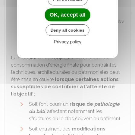
Coûts manifestement
disproportionnés
des actions par
OK, accept all
rapport aux avantages attendus en termes
de consommation d'énergie finale. Cela
Deny all cookies
doit être justifié sur la base d'une
Privacy policy
argumentation technique et financière.
La modulation des objectifs de réduction de
consommation d'énergie finale pour contraintes
techniques, architecturales ou patrimoniales peut
être mise en œuvre
lorsque certaines actions
susceptibles de contribuer à l'atteinte de
l'objectif
:
Soit font courir un
risque de
pathologie
du bâti
, affectant notamment les
structures ou le clos couvert du bâtiment
Soit entraînent des
modifications