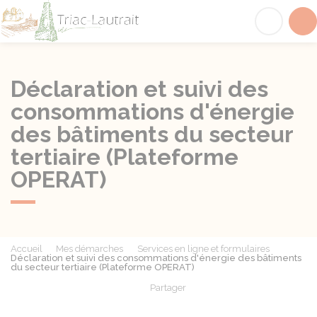
Triac-Lautrait
Acc
Déclaration et suivi des
consommations d'énergie
des bâtiments du secteur
tertiaire (Plateforme
OPERAT)
Accueil
Mes démarches
Services en ligne et formulaires
Déclaration et suivi des consommations d'énergie des bâtiments
du secteur tertiaire (Plateforme OPERAT)
Partager
Partager sur Facebook
Partager sur X - Twit
Partager sur
Par