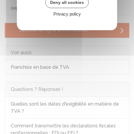
Code général des impôts : articles 302
Deny all cookies
septies A à 302 septies AA
Privacy policy
Services en ligne et formulaires
Voir aussi
Franchise en base de TVA
Questions ? Réponses !
Quelles sont les dates d'exigibilité en matière de
TVA ?
Comment transmettre les déclarations fiscales
professionnelles : EDI ou EFI ?