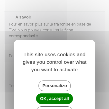
À savoir
Pour en savoir plus sur la franchise en base de
TVA, vous pouvez consulter la
fiche
correspondante
.
This site uses cookies and
Pour en savoir plus
gives you control over what
TVA - régimes d'imposition
you want to activate
Personalize
Textes de référence
Code général des impôts : article 287
OK, accept all