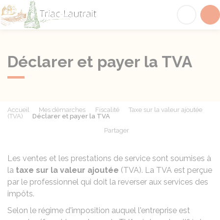
Triac-Lautrait
Acc
Déclarer et payer la TVA
Accueil
Mes démarches
Fiscalité
Taxe sur la valeur ajoutée
(TVA)
Déclarer et payer la TVA
Partager
Partager sur Facebook
Partager sur X - Twit
Partager sur
Par
Les ventes et les prestations de service sont soumises à
la
taxe sur la valeur ajoutée
(TVA). La TVA est perçue
par le professionnel qui doit la reverser aux services des
impôts.
Selon le régime d'imposition auquel l'entreprise est