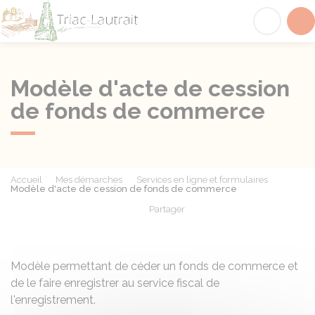
Triac-Lautrait
Acc
Modèle d'acte de cession
de fonds de commerce
Accueil
Mes démarches
Services en ligne et formulaires
Modèle d'acte de cession de fonds de commerce
Partager
Partager sur Facebook
Partager sur X - Twit
Partager sur
Par
Modèle permettant de céder un fonds de commerce et
de le faire enregistrer au service fiscal de
l'enregistrement.