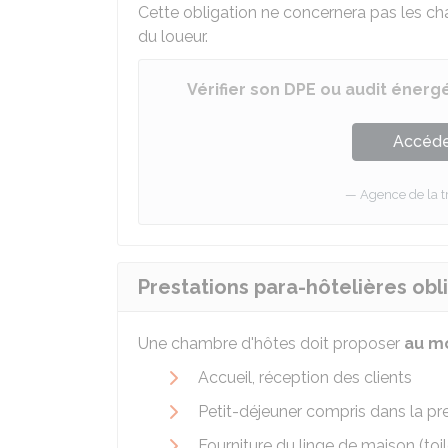
Cette obligation ne concernera pas les ch
du loueur.
Vérifier son DPE ou audit énerg
Accéder
Agence de la t
Prestations para-hôtelières obl
Une chambre d'hôtes doit proposer
au mo
Accueil, réception des clients
Petit-déjeuner compris dans la pr
Fourniture du linge de maison (to