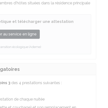
ambres d'hôtes situées dans la résidence principale
étique et télécharger une attestation
 au service en ligne
ransition écologique (Ademe)
igatoires
ins 3
des 4 prestations suivantes :
estation de chaque nuitée
ilette et couchage) et son remplacement en