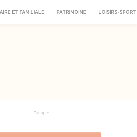
AIRE ET FAMILIALE
PATRIMOINE
LOISIRS-SPORT
Partager
Partager sur Facebook
Partager sur X - Twitter
Partager sur Linkedin
Partager par em