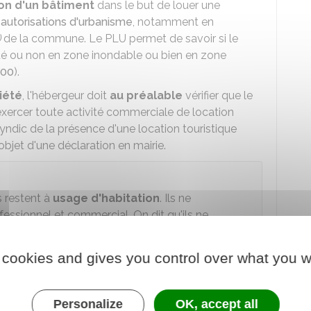
on d'un bâtiment
dans le but de louer une
s
autorisations d'urbanisme
, notamment en
)
de la commune. Le PLU permet de savoir si le
situé ou non en zone inondable ou bien en zone
000
).
iété
, l'hébergeur doit
au préalable
vérifier que le
exercer toute activité commerciale de location
yndic de la présence d'une location touristique
'objet d'une déclaration en mairie.
 restent à
usage d'habitation
. Ils ne
essionnel et commercial. On dit qu'ils ne
 cookies and gives you control over what you w
ctement ou indirectement) à une
salle de bains
et
Personalize
OK, accept all