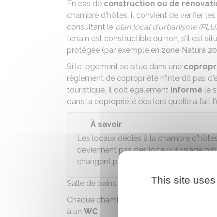
En cas de
construction ou de rénovati
chambre d'hôtes, il convient de vérifier le
consultant le
plan local d'urbanisme (PLU
terrain est constructible ou non, s'il est 
protégée (par exemple en
zone Natura 2
Si le logement se situe dans une
copropr
règlement de copropriété n'interdit pas d'
touristique. Il doit également
informé
le s
dans la copropriété dès lors qu'elle a fait l
À savoir
Les locaux dédiés à la chambre d'hôtes
deviennent pas des locaux à usage prof
changent pas de
destination
.
This site uses
Salle de bains et sanitaires
Chaque chambre doit donner
accès
(dire
à un
WC
.