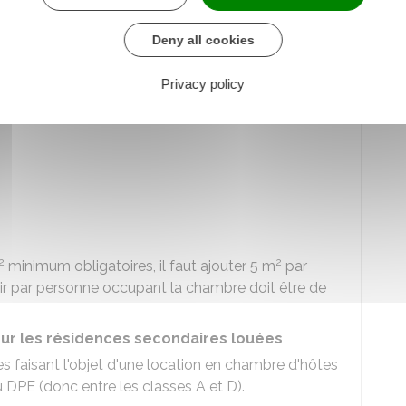
bains et 1 sanitaire pour 5 personnes.
Deny all cookies
de la chambre ?
, hors installations sanitaires, doit respecter les
Privacy policy
2
2
minimum obligatoires, il faut ajouter 5 m
par
ir par personne occupant la chambre doit être de
ur les résidences secondaires louées
es faisant l'objet d'une location en chambre d'hôtes
u
DPE
(donc entre les classes A et D).