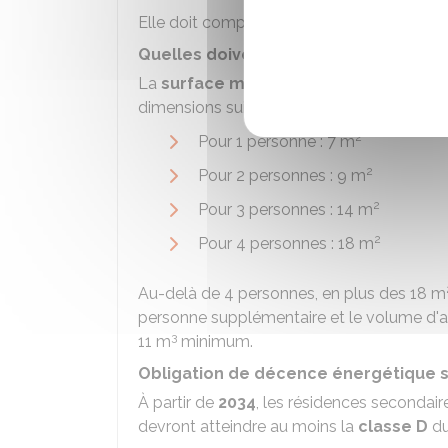
Elle doit comporter au minimum 1 salle de 
Quelles doivent être les dimensions 
La
surface minimale
au sol de la chambre
dimensions suivantes :
2
Pour 1 personne : 7 m
2
Pour 2 personnes : 9 m
2
Pour 3 personnes : 14 m
2
Pour 4 personnes : 18 m
Au-delà de 4 personnes, en plus des 18 m
personne supplémentaire et le volume d'a
3
11 m
minimum.
Obligation de décence énergétique s
À partir de
2034
, les résidences secondair
devront atteindre au moins la
classe D
d