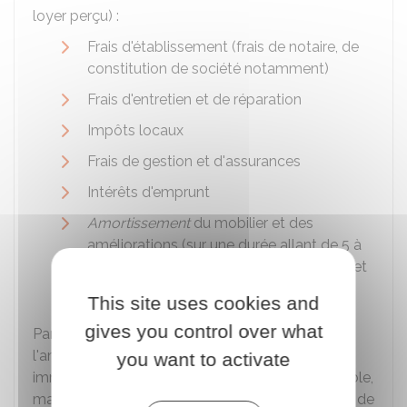
loyer perçu) :
Frais d'établissement (frais de notaire, de
constitution de société notamment)
Frais d'entretien et de réparation
Impôts locaux
Frais de gestion et d'assurances
Intérêts d'emprunt
Amortissement
du mobilier et des
améliorations (sur une durée allant de 5 à
10 ans, pour un taux compris entre
10 %
et
20 %
par an)
This site uses cookies and
gives you control over what
Par ailleurs, le professionnel peut pratiquer
l'amortissement des locaux. Le prix d'achat
you want to activate
immobilier ne constitue pas une charge déductible,
mais peut être amorti en fonction la durée réelle de