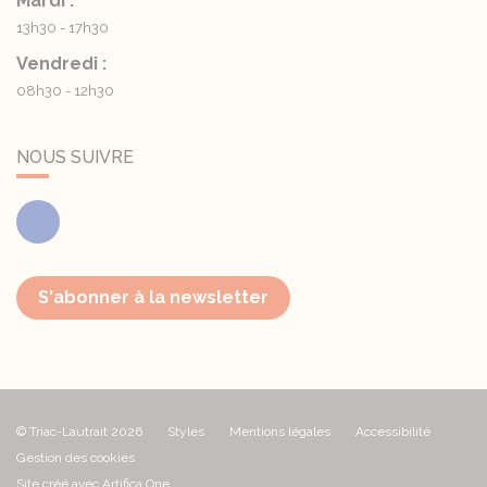
Mardi :
13h30 - 17h30
Vendredi :
08h30 - 12h30
NOUS SUIVRE
Facebook
S'abonner à la newsletter
© Triac-Lautrait 2026
Styles
Mentions légales
Accessibilité
Gestion des cookies
Site créé avec Artifica One