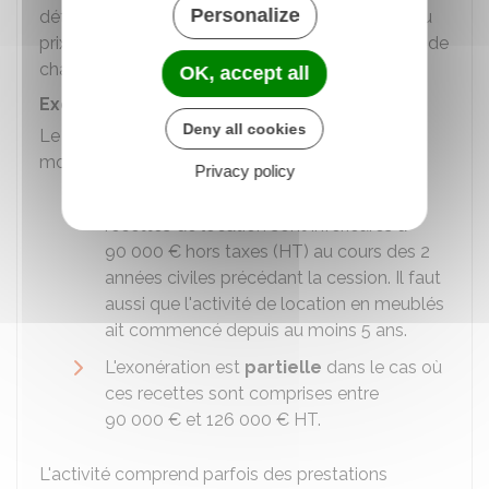
Personalize
détention. Si celle-ci est estimée à 50 ans,
2 %
du
prix du bien peut être déduit pendant cette période
chaque année.
OK, accept all
Exonération des plus-values de cession
Deny all cookies
Le type d'exonération change en fonction du
montant des recettes :
Privacy policy
L'exonération
est
totale
lorsque les
recettes de location sont inférieures à
90 000 €
hors taxes (HT) au cours des 2
années civiles précédant la cession. Il faut
aussi que l'activité de location en meublés
ait commencé depuis au moins 5 ans.
L'exonération est
partielle
dans le cas où
ces recettes sont comprises entre
90 000 €
et
126 000 €
HT.
L'activité comprend parfois des prestations