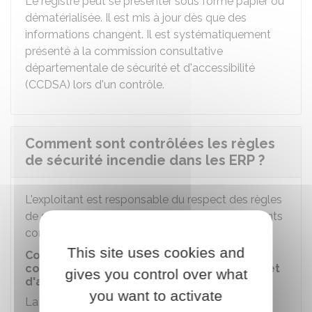
Le registre peut se présenter sous forme papier ou
dématérialisée. Il est mis à jour dès que des
informations changent. Il est systématiquement
présenté à la commission consultative
départementale de sécurité et d'accessibilité
(CCDSA) lors d'un contrôle.
Comment sont contrôlées les règles
de sécurité incendie dans les ERP ?
L'exploitant est responsable du respect des règles
de sécurité dans son ERP. Il est soumis à différents
contrôles.
This site uses cookies and
Contrôle réalisé par la commission
consultative départementale de sécurité et
gives you control over what
d'accessibilité (CCDSA)
you want to activate
La CCDSA effectue des visites de contrôle à la