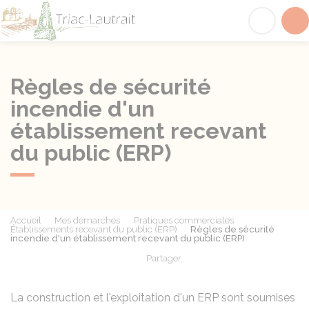
Triac-Lautrait
Acc
Règles de sécurité
incendie d'un
établissement recevant
du public (ERP)
Accueil
Mes démarches
Pratiques commerciales
Établissements recevant du public (ERP)
Règles de sécurité
incendie d'un établissement recevant du public (ERP)
Partager
Partager sur Facebook
Partager sur X - Twit
Partager sur
Par
La construction et l'exploitation d'un
ERP
sont soumises