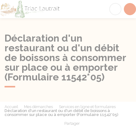
Triac-Lautrait
Acc
Déclaration d'un
restaurant ou d'un débit
de boissons à consommer
sur place ou à emporter
(Formulaire 11542*05)
Accueil
Mes démarches
Services en ligne et formulaires
Déclaration d'un restaurant ou d'un débit de boissons à
consommer sur place ou à emporter (Formulaire 11542*05)
Partager
Partager sur Facebook
Partager sur X - Twit
Partager sur
Par