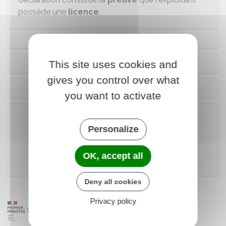
possède une
licence
.
Cas général
This site uses cookies and
À Paris
gives you control over what
En Alsace-Moselle
you want to activate
Personalize
Télécharger le formulaire (240.9 KB)
OK, accept all
Ministère chargé de la santé
Deny all cookies
Privacy policy