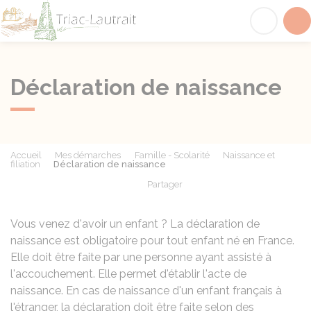
Triac-Lautrait
Acc
Déclaration de naissance
Accueil
Mes démarches
Famille - Scolarité
Naissance et
filiation
Déclaration de naissance
Partager
Partager sur Facebook
Partager sur X - Twit
Partager sur
Par
Vous venez d'avoir un enfant ? La déclaration de
naissance est obligatoire pour tout enfant né en France.
Elle doit être faite par une personne ayant assisté à
l'accouchement. Elle permet d'établir l'acte de
naissance. En cas de naissance d'un enfant français à
l'étranger, la déclaration doit être faite selon des