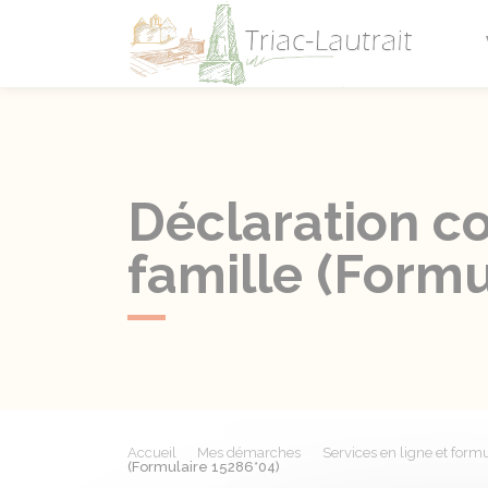
Triac-L
Déclaration c
famille (Formu
Accueil
Mes démarches
Services en ligne et formu
(Formulaire 15286*04)