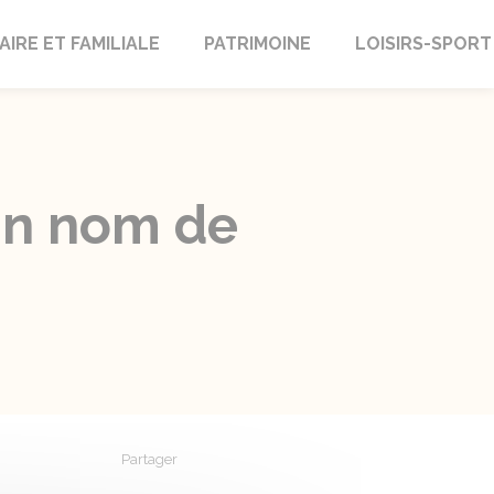
AIRE ET FAMILIALE
PATRIMOINE
LOISIRS-SPORT
'un nom de
Partager
Partager sur Facebook
Partager sur X - Twitter
Partager sur Linkedin
Partager par em