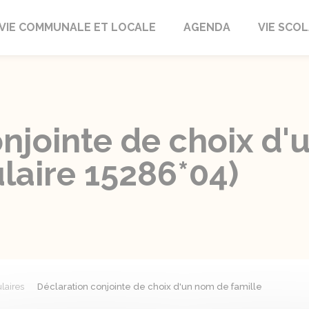
autrait
VIE COMMUNALE ET LOCALE
AGENDA
VIE SCOL
onjointe de choix d
laire 15286*04)
laires
Déclaration conjointe de choix d'un nom de famille