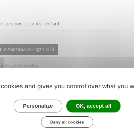
lle choisi pour leur enfant.
 le formulaire (197.1 KB)
re chargé de la justice
 cookies and gives you control over what you w
Personalize
OK, accept all
Deny all cookies