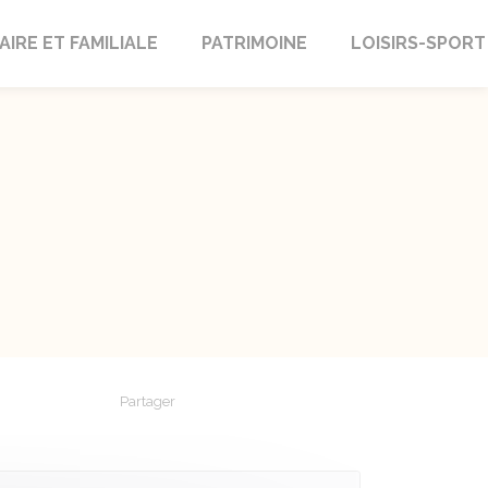
AIRE ET FAMILIALE
PATRIMOINE
LOISIRS-SPORT
Partager
Partager sur Facebook
Partager sur X - Twitter
Partager sur Linkedin
Partager par em