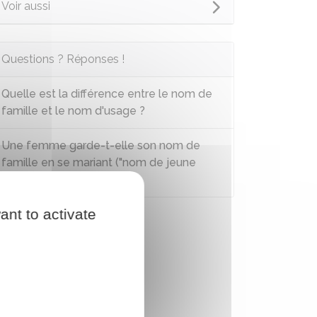
Voir aussi
Questions ? Réponses !
Quelle est la différence entre le nom de
famille et le nom d'usage ?
Une femme garde-t-elle son nom de
famille en se mariant ("nom de jeune
fille") ?
ant to activate