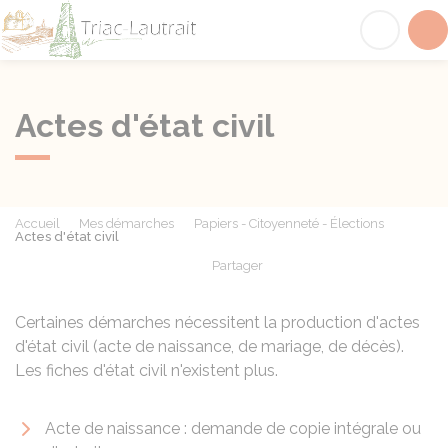
Triac-Lautrait
Acc
Actes d'état civil
Accueil
Mes démarches
Papiers - Citoyenneté - Élections
Actes d'état civil
Partager
Partager sur Facebook
Partager sur X - Twit
Partager sur
Par
Certaines démarches nécessitent la production d'actes
d'état civil (acte de naissance, de mariage, de décès).
Les fiches d'état civil n'existent plus.
Acte de naissance : demande de copie intégrale ou