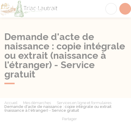
Triac-Lautrait
Acc
Demande d'acte de
naissance : copie intégrale
ou extrait (naissance à
l'étranger) - Service
gratuit
Accueil
Mes démarches
Services en ligne et formulaires
Demande d'acte de naissance : copie intégrale ou extrait
(naissance à l'étranger) - Service gratuit
Partager
Partager sur Facebook
Partager sur X - Twit
Partager sur
Par