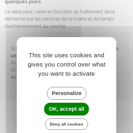
quelques jours
.
Le délai peut varier en fonction du traitement de la
demande par les services de la mairie et du temps
d'acheminement du courrier.
Attention
Si la personne concernée par l'acte est
née dans
This site uses cookies and
un État devenu indépendant
(par exemple,
Algérie, Tunisie, Maroc), il faut faire la demande
gives you control over what
d'acte de naissance via le
service en ligne dédié
you want to activate
aux personnes nées à l'étranger
.
Personalize
Accéder au téléservice
OK, accept all
Deny all cookies
Direction de l'information légale et administrative (Dila) -
Premier ministre