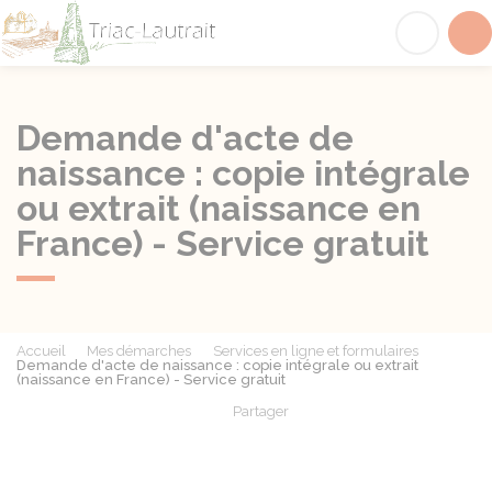
Triac-Lautrait
Acc
Demande d'acte de
naissance : copie intégrale
ou extrait (naissance en
France) - Service gratuit
Accueil
Mes démarches
Services en ligne et formulaires
Demande d'acte de naissance : copie intégrale ou extrait
(naissance en France) - Service gratuit
Partager
Partager sur Facebook
Partager sur X - Twit
Partager sur
Par